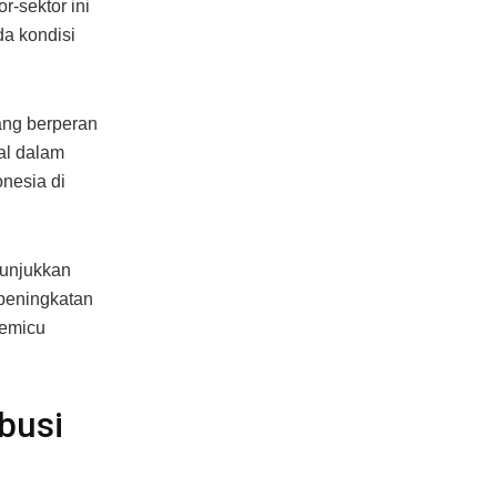
r-sektor ini
da kondisi
yang berperan
al dalam
nesia di
nunjukkan
 peningkatan
memicu
busi