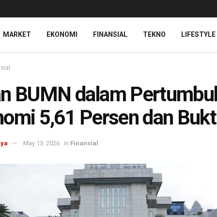
MARKET
EKONOMI
FINANSIAL
TEKNO
LIFESTYLE
sial
an BUMN dalam Pertumbu
omi 5,61 Persen dan Bukt
aya
May 13, 2026
in
Finansial