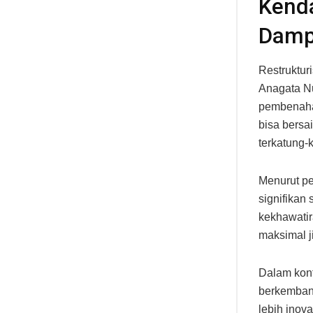
Kenda
Damp
Restruktur
Anagata Nu
pembenaha
bisa bersa
terkatung-
Menurut p
signifikan 
kekhawati
maksimal j
Dalam kont
berkembang
lebih inov