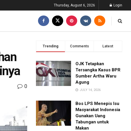
Thursday, August 6, 2026
Login
Trending
Comments
Latest
han
OJK Tetapkan
inya
Tersangka Kasus BPR
Sumber Artha Waru
Agung
0
JULY 14, 2026
Bos LPS Menepis Isu
Masyarakat Indonesia
Gunakan Uang
Tabungan untuk
Makan