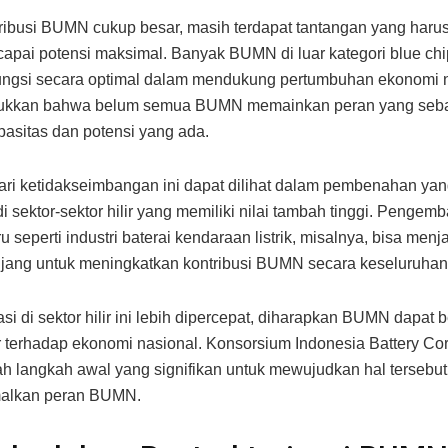
ribusi BUMN cukup besar, masih terdapat tantangan yang haru
apai potensi maksimal. Banyak BUMN di luar kategori blue ch
ungsi secara optimal dalam mendukung pertumbuhan ekonomi n
jukkan bahwa belum semua BUMN memainkan peran yang seb
asitas dan potensi yang ada.
dari ketidakseimbangan ini dapat dilihat dalam pembenahan yan
di sektor-sektor hilir yang memiliki nilai tambah tinggi. Penge
ru seperti industri baterai kendaraan listrik, misalnya, bisa menj
jang untuk meningkatkan kontribusi BUMN secara keseluruhan
asi di sektor hilir ini lebih dipercepat, diharapkan BUMN dapat b
r terhadap ekonomi nasional. Konsorsium Indonesia Battery Cor
ah langkah awal yang signifikan untuk mewujudkan hal tersebu
alkan peran BUMN.