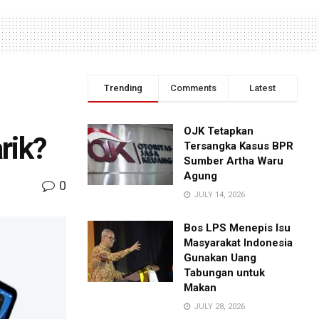
Trending
Comments
Latest
OJK Tetapkan
rik?
Tersangka Kasus BPR
Sumber Artha Waru
Agung
0
JULY 14, 2026
Bos LPS Menepis Isu
Masyarakat Indonesia
Gunakan Uang
Tabungan untuk
Makan
JULY 28, 2026