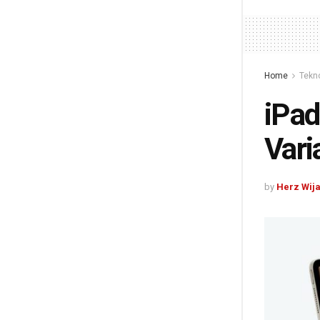
Home
Tekn
iPad
Vari
by
Herz Wij