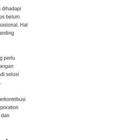
s dihadapi
ips belum
asional. Hal
anding
g perlu
mbangan
adi solusi
.
erkontribusi
poration
t dan