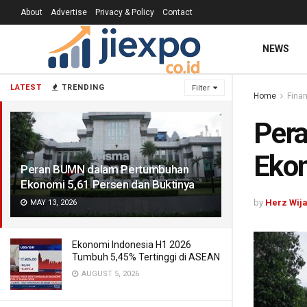
About
Advertise
Privacy & Policy
Contact
NEWS
LATEST
TRENDING
Filter
Home
Finan
Per
Ekon
Peran BUMN dalam Pertumbuhan
Ekonomi 5,61 Persen dan Buktinya
by
Herz Wij
MAY 13, 2026
Ekonomi Indonesia H1 2026
Tumbuh 5,45% Tertinggi di ASEAN
AUGUST 5, 2026