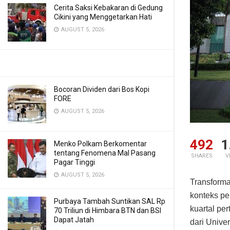
Cerita Saksi Kebakaran di Gedung
Cikini yang Menggetarkan Hati
AUGUST 5, 2026
Bocoran Dividen dari Bos Kopi
FORE
AUGUST 5, 2026
492
1
Menko Polkam Berkomentar
tentang Fenomena Mal Pasang
SHARES
V
Pagar Tinggi
AUGUST 5, 2026
Transform
konteks pe
Purbaya Tambah Suntikan SAL Rp
kuartal pe
70 Triliun di Himbara BTN dan BSI
Dapat Jatah
dari Unive