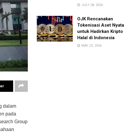
JULY 28, 2026
OJK Rencanakan
Tokenisasi Aset Nyata
untuk Hadirkan Kripto
Halal di Indonesia
MAY 23, 2026
ter
g dalam
sen pada
esearch Group
usahaan