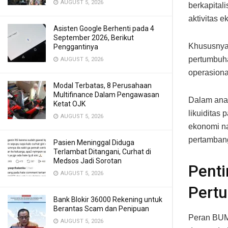
AUGUST 5, 2026
berkapital
aktivitas 
Asisten Google Berhenti pada 4
September 2026, Berikut
Khususnya,
Penggantinya
pertumbuha
AUGUST 5, 2026
operasiona
Modal Terbatas, 8 Perusahaan
Multifinance Dalam Pengawasan
Dalam anal
Ketat OJK
likuiditas
AUGUST 5, 2026
ekonomi nas
pertambang
Pasien Meninggal Diduga
Terlambat Ditangani, Curhat di
Medsos Jadi Sorotan
Pent
AUGUST 5, 2026
Pert
Bank Blokir 36000 Rekening untuk
Berantas Scam dan Penipuan
Peran BUMN
AUGUST 5, 2026