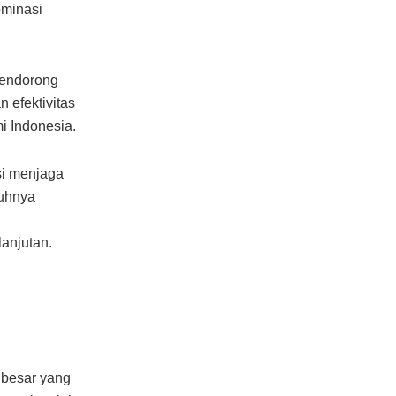
ominasi
mendorong
 efektivitas
i Indonesia.
si menjaga
buhnya
anjutan.
 besar yang