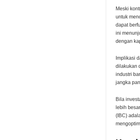
Meski kont
untuk menc
dapat berf
ini menun
dengan kap
Implikasi 
dilakukan 
industri ba
jangka pan
Bila invest
lebih besa
(IBC) adal
mengoptim