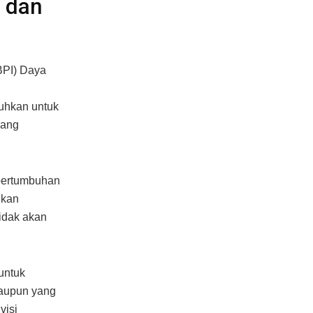
 dan
BPI) Daya
uhkan untuk
yang
pertumbuhan
lkan
idak akan
untuk
taupun yang
visi