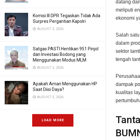
datang dari
meliputi e
Komisi III DPR Tegaskan Tidak Ada
ekonomi ya
Surpres Pergantian Kapolri
AUGUST 5, 2026
Salah satu
dalam prod
Satgas PASTI Hentikan 951 Pinjol
sektor tam
dan Investasi Bodong yang
tengah tan
Menggunakan Modus MLM
AUGUST 5, 2026
Perusahaan
Apakah Aman Menggunakan HP
dampak pos
Saat Diisi Daya?
kualitas l
AUGUST 5, 2026
pertumbuha
Tanta
LOAD MORE
BUM