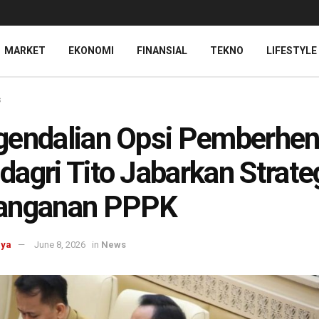
MARKET
EKONOMI
FINANSIAL
TEKNO
LIFESTYLE
s
endalian Opsi Pemberhent
agri Tito Jabarkan Strate
anganan PPPK
aya
June 8, 2026
in
News