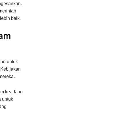
ngesankan.
merintah
ebih baik.
lam
kan untuk
 Kebijakan
 mereka.
lam keadaan
a untuk
ang