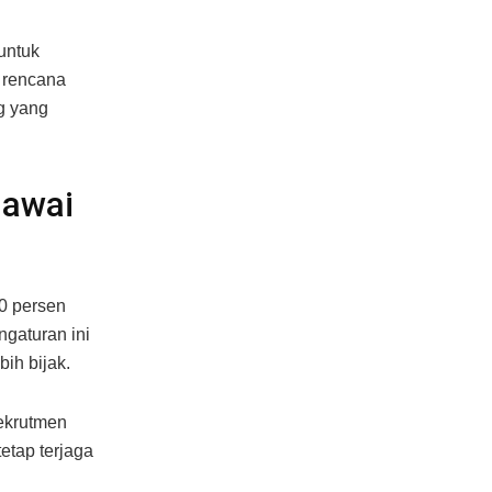
untuk
n rencana
g yang
gawai
0 persen
ngaturan ini
ih bijak.
rekrutmen
etap terjaga