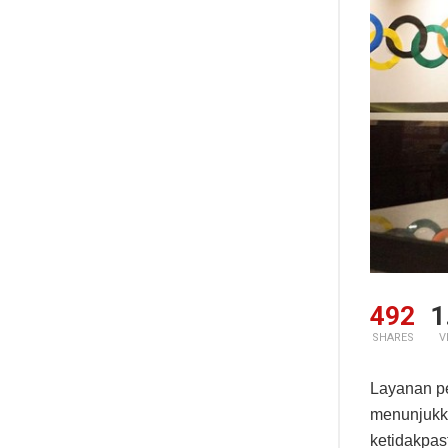
492
1
SHARES
V
Layanan p
menunjukka
ketidakpas