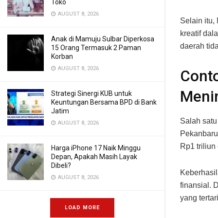
Toko
AUGUST 8, 2026
Selain itu
kreatif dal
Anak di Mamuju Sulbar Diperkosa
daerah tid
15 Orang Termasuk 2 Paman
Korban
AUGUST 8, 2026
Conto
Meni
Strategi Sinergi KUB untuk
Keuntungan Bersama BPD di Bank
Jatim
Salah sat
AUGUST 8, 2026
Pekanbaru.
Rp1 triliu
Harga iPhone 17 Naik Minggu
Depan, Apakah Masih Layak
Dibeli?
Keberhasil
AUGUST 8, 2026
finansial.
yang tertar
LOAD MORE