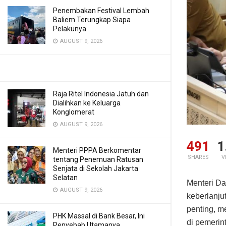
Penembakan Festival Lembah
Baliem Terungkap Siapa
Pelakunya
AUGUST 9, 2026
Raja Ritel Indonesia Jatuh dan
Dialihkan ke Keluarga
Konglomerat
AUGUST 9, 2026
491
1
Menteri PPPA Berkomentar
SHARES
V
tentang Penemuan Ratusan
Senjata di Sekolah Jakarta
Selatan
Menteri D
AUGUST 9, 2026
keberlanju
penting, 
PHK Massal di Bank Besar, Ini
di pemerin
Penyebab Utamanya