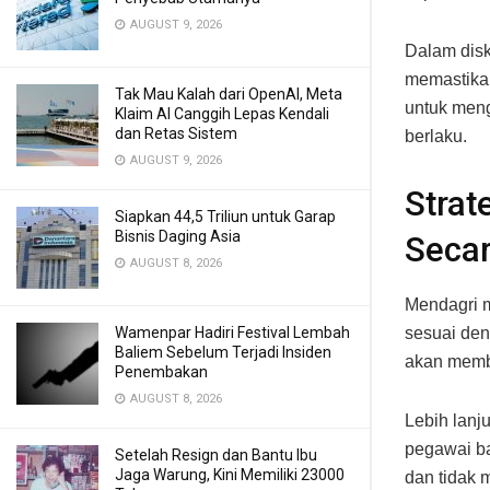
AUGUST 9, 2026
Dalam disk
memastikan
Tak Mau Kalah dari OpenAI, Meta
untuk men
Klaim AI Canggih Lepas Kendali
dan Retas Sistem
berlaku.
AUGUST 9, 2026
Strat
Siapkan 44,5 Triliun untuk Garap
Bisnis Daging Asia
Secar
AUGUST 8, 2026
Mendagri 
Wamenpar Hadiri Festival Lembah
sesuai den
Baliem Sebelum Terjadi Insiden
akan memba
Penembakan
AUGUST 8, 2026
Lebih lanj
pegawai ba
Setelah Resign dan Bantu Ibu
Jaga Warung, Kini Memiliki 23000
dan tidak 