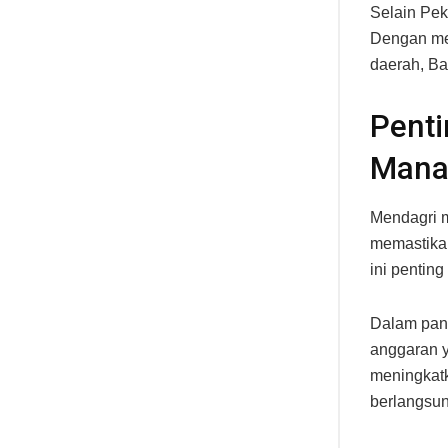
Selain Pe
Dengan men
daerah, Ba
Penti
Mana
Mendagri m
memastikan
ini pentin
Dalam pand
anggaran y
meningkatk
berlangsun