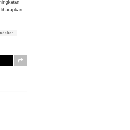
ningkatan
diharapkan
ndalian