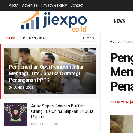
About
Advertise
Privacy & Policy
Contact
NEWS
LATEST
TRENDING
Filter
Home
New
Peng
Pengendalian Opsi Pemberhentian,
Mend
Mendagri Tito Jabarkan Strategi
Penanganan PPPK
Pen
JUNE 8, 2026
by
Herz Wij
Anak Seperti Warren Buffett,
Orang Tua China Siapkan 34 Juta
Rupiah
AUGUST 9, 2026