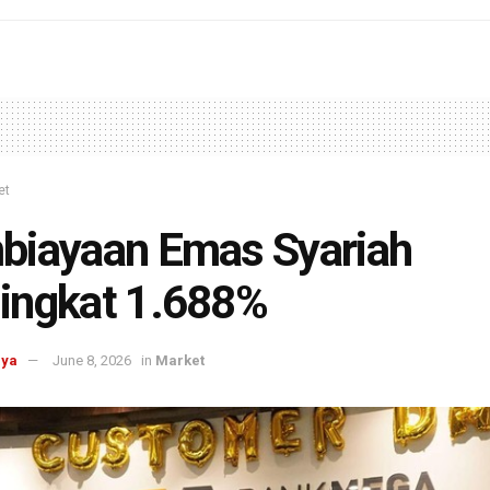
et
biayaan Emas Syariah
ingkat 1.688%
aya
June 8, 2026
in
Market