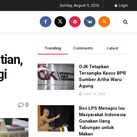
Sunday, August 9, 2026
Login
Trending
Comments
Latest
ian,
OJK Tetapkan
gi
Tersangka Kasus BPR
Sumber Artha Waru
Agung
JULY 14, 2026
0
Bos LPS Menepis Isu
Masyarakat Indonesia
Gunakan Uang
Tabungan untuk
Makan