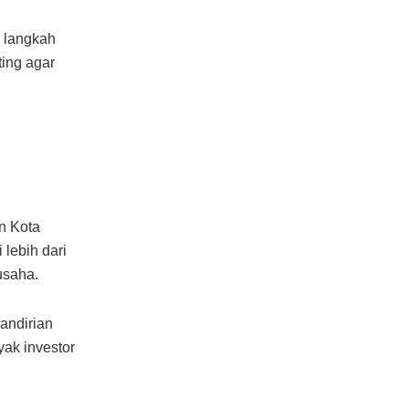
l langkah
ting agar
n Kota
lebih dari
usaha.
andirian
ak investor