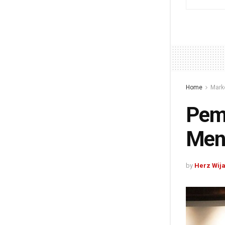
Home
Mark
Pem
Men
by
Herz Wij