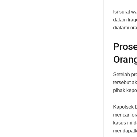
Isi surat 
dalam trag
dialami or
Pros
Oran
Setelah p
tersebut a
pihak kepo
Kapolsek 
mencari or
kasus ini 
mendapatk