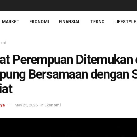
MARKET
EKONOMI
FINANSIAL
TEKNO
LIFESTYLE
omi
at Perempuan Ditemukan 
pung Bersamaan dengan S
iat
aya
May 25, 2026
in
Ekonomi