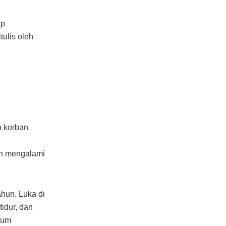
up
tulis oleh
h korban
ah mengalami
ahun. Luka di
idur, dan
lum