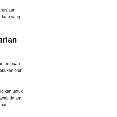
anusiaan
eadaan yang
n.
rian
 perempuan
lakukan oleh
idikan untuk
jawab dalam
rban