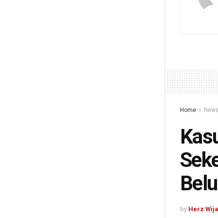
Home
New
Kasu
Seke
Bel
by
Herz Wij