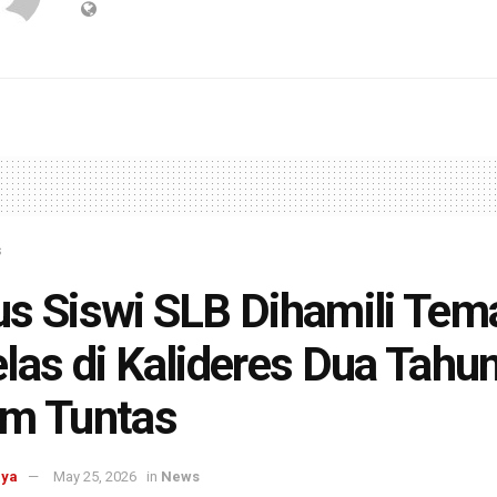
s
s Siswi SLB Dihamili Tem
las di Kalideres Dua Tahu
um Tuntas
aya
May 25, 2026
in
News