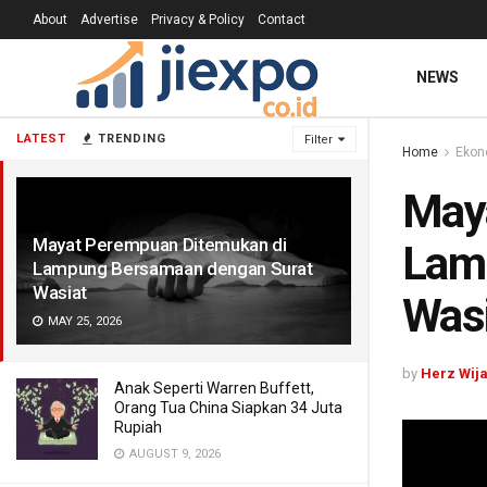
About
Advertise
Privacy & Policy
Contact
NEWS
LATEST
TRENDING
Filter
Home
Ekon
May
Mayat Perempuan Ditemukan di
Lam
Lampung Bersamaan dengan Surat
Wasiat
Was
MAY 25, 2026
by
Herz Wij
Anak Seperti Warren Buffett,
Orang Tua China Siapkan 34 Juta
Rupiah
AUGUST 9, 2026