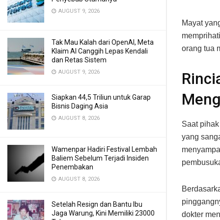
AUGUST 9, 2026
Mayat yang
memprihati
Tak Mau Kalah dari OpenAI, Meta
orang tua 
Klaim AI Canggih Lepas Kendali
dan Retas Sistem
AUGUST 9, 2026
Rinc
Meng
Siapkan 44,5 Triliun untuk Garap
Bisnis Daging Asia
AUGUST 8, 2026
Saat pihak
yang sanga
Wamenpar Hadiri Festival Lembah
menyampaik
Baliem Sebelum Terjadi Insiden
pembusuka
Penembakan
AUGUST 8, 2026
Berdasarka
pinggangny
Setelah Resign dan Bantu Ibu
Jaga Warung, Kini Memiliki 23000
dokter men