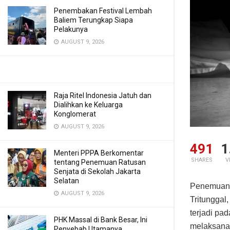
Penembakan Festival Lembah
Baliem Terungkap Siapa
Pelakunya
AUGUST 9, 2026
Raja Ritel Indonesia Jatuh dan
Dialihkan ke Keluarga
Konglomerat
AUGUST 9, 2026
491
1
Menteri PPPA Berkomentar
SHARES
V
tentang Penemuan Ratusan
Senjata di Sekolah Jakarta
Selatan
Penemuan 
AUGUST 9, 2026
Tritunggal
terjadi pa
PHK Massal di Bank Besar, Ini
melaksanak
Penyebab Utamanya