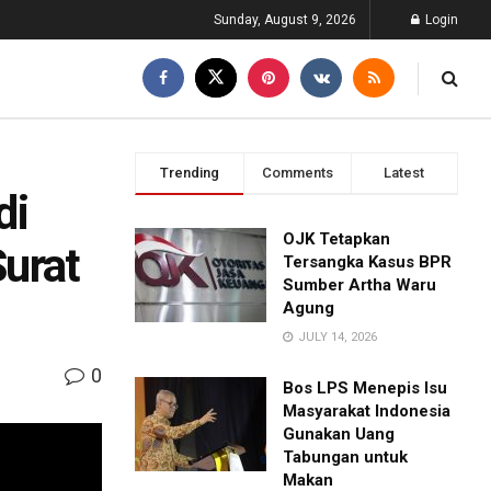
Sunday, August 9, 2026
Login
Trending
Comments
Latest
di
OJK Tetapkan
urat
Tersangka Kasus BPR
Sumber Artha Waru
Agung
JULY 14, 2026
0
Bos LPS Menepis Isu
Masyarakat Indonesia
Gunakan Uang
Tabungan untuk
Makan