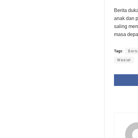
Berita duk
anak dan p
saling mem
masa depa
Tags:
Ber
Wasiat