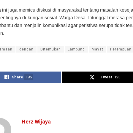
a ini juga memicu diskusi di masyarakat tentang masalah kesej
entingnya dukungan sosial. Warga Desa Tritunggal merasa per
bantu dan menjalin komunikasi agar peristiwa serupa tidak teru
n.
samaan
dengan
Ditemukan
Lampung
Mayat
Perempuan
Share
196
Tweet
123
Herz Wijaya