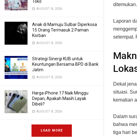
Toko
ditemukan.
AUGUST 8, 2026
Laporan da
Anak di Mamuju Sulbar Diperkosa
menggempar
15 Orang Termasuk 2 Paman
Korban
setempat. 
AUGUST 8, 2026
Makna
Strategi Sinergi KUB untuk
Keuntungan Bersama BPD di Bank
Lokas
Jatim
AUGUST 8, 2026
Dekat jena
situasi. Su
Harga iPhone 17 Naik Minggu
Depan, Apakah Masih Layak
kematian a
Dibeli?
AUGUST 8, 2026
Dalam sura
bahwa mer
LOAD MORE
tiga hari 