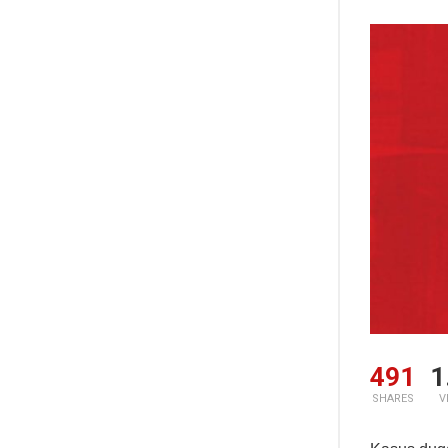
491
1
SHARES
V