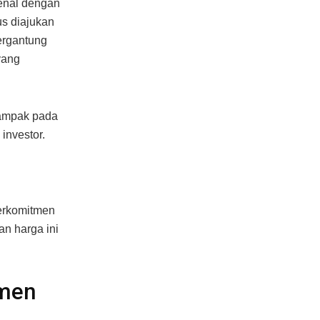
kenal dengan
us diajukan
ergantung
yang
dampak pada
investor.
berkomitmen
an harga ini
umen