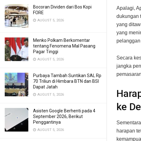
Bocoran Dividen dari Bos Kopi
Apalagi, A
FORE
dukungan t
AUGUST 5, 2026
yang ditaw
yang menin
Menko Polkam Berkomentar
pelanggan
tentang Fenomena Mal Pasang
Pagar Tinggi
Secara kes
AUGUST 5, 2026
jangka pen
pemasaran
Purbaya Tambah Suntikan SAL Rp
70 Triliun di Himbara BTN dan BSI
Dapat Jatah
Harap
AUGUST 5, 2026
ke D
Asisten Google Berhenti pada 4
September 2026, Berikut
Penggantinya
Sementara
AUGUST 5, 2026
harapan te
kemampuann