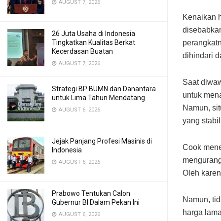
AUGUST 7, 2026
Kenaikan h
disebabkan
26 Juta Usaha di Indonesia
perangkatn
Tingkatkan Kualitas Berkat
Kecerdasan Buatan
dihindari 
AUGUST 7, 2026
Saat diwaw
Strategi BP BUMN dan Danantara
untuk men
untuk Lima Tahun Mendatang
Namun, sit
AUGUST 6, 2026
yang stabil
Jejak Panjang Profesi Masinis di
Cook mene
Indonesia
mengurangi
AUGUST 6, 2026
Oleh karen
Prabowo Tentukan Calon
Namun, tid
Gubernur BI Dalam Pekan Ini
harga lama
AUGUST 6, 2026