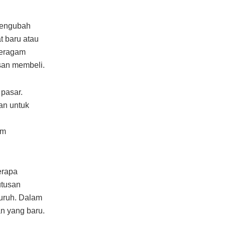
 mengubah
 baru atau
beragam
usan membeli.
 pasar.
an untuk
am
erapa
utusan
uruh. Dalam
n yang baru.