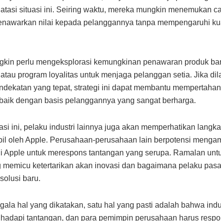
tasi situasi ini. Seiring waktu, mereka mungkin menemukan ca
enawarkan nilai kepada pelanggannya tanpa mempengaruhi kua
kin perlu mengeksplorasi kemungkinan penawaran produk bar
 atau program loyalitas untuk menjaga pelanggan setia. Jika di
dekatan yang tepat, strategi ini dapat membantu mempertaha
aik dengan basis pelanggannya yang sangat berharga.
asi ini, pelaku industri lainnya juga akan memperhatikan langk
il oleh Apple. Perusahaan-perusahaan lain berpotensi mengamb
egi Apple untuk merespons tantangan yang serupa. Ramalan un
memicu ketertarikan akan inovasi dan bagaimana pelaku pasa
olusi baru.
ala hal yang dikatakan, satu hal yang pasti adalah bahwa indus
hadapi tantangan, dan para pemimpin perusahaan harus respon