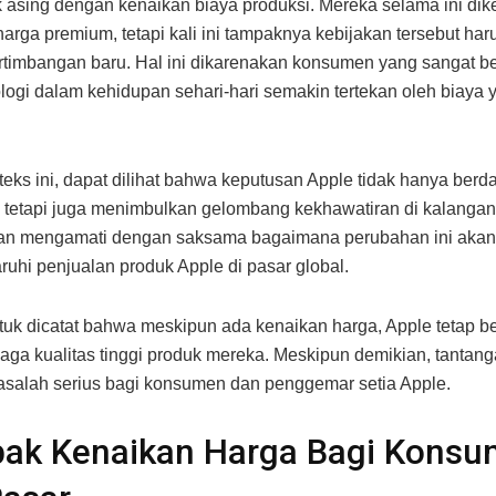
k asing dengan kenaikan biaya produksi. Mereka selama ini di
harga premium, tetapi kali ini tampaknya kebijakan tersebut har
timbangan baru. Hal ini dikarenakan konsumen yang sangat b
logi dalam kehidupan sehari-hari semakin tertekan oleh biaya 
eks ini, dapat dilihat bahwa keputusan Apple tidak hanya ber
tetapi juga menimbulkan gelombang kekhawatiran di kalangan 
an mengamati dengan saksama bagaimana perubahan ini akan
hi penjualan produk Apple di pasar global.
tuk dicatat bahwa meskipun ada kenaikan harga, Apple tetap 
aga kualitas tinggi produk mereka. Meskipun demikian, tantang
salah serius bagi konsumen dan penggemar setia Apple.
ak Kenaikan Harga Bagi Kons