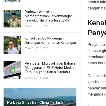
produk lai
dengan har
Prabowo Antusias
Memperhatikan Perkembangan
Kenai
Teknologi dan Hasil Riset BRIN
AUGUST 6, 2026
Peny
Konsolidasi BUMN dengan
Dukungan Kementerian Keuangan
Penyebab u
AUGUST 6, 2026
di pasar g
permintaan
harus bera
Peringatan Microsoft soal Bahaya
Menggunakan Wi-Fi Hotel, Modus
Terburuk yang Harus Diketahui
Dalam indu
AUGUST 6, 2026
kondisi sa
banyak per
menandakan
Purbaya Sinyalkan China Tertarik