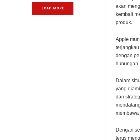
akan menga
LOAD MORE
kembali m
produk.
Apple mung
terjangkau
dengan pen
hubungan b
Dalam situ
yang diamb
dari strat
mendatang 
membawa s
Dengan seg
terus meng