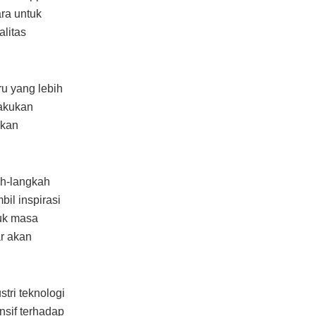
ra untuk
litas
u yang lebih
lakukan
nkan
ah-langkah
il inspirasi
tuk masa
r akan
tri teknologi
sif terhadap