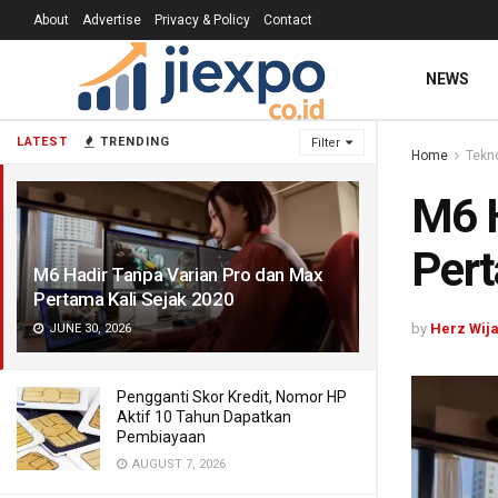
About
Advertise
Privacy & Policy
Contact
NEWS
LATEST
TRENDING
Filter
Home
Tekn
M6 H
Pert
M6 Hadir Tanpa Varian Pro dan Max
Pertama Kali Sejak 2020
by
Herz Wij
JUNE 30, 2026
Pengganti Skor Kredit, Nomor HP
Aktif 10 Tahun Dapatkan
Pembiayaan
AUGUST 7, 2026