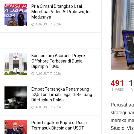
Pria Cimahi Ditangkap Usai
Membuat Video AI Prabowo, Ini
Modusnya
AUGUST 7, 2026
Konsorsium Asuransi Proyek
Offshore Terbesar di Dunia
Dipimpin TUGU
AUGUST 7, 2026
491
1
Empat Tersangka Penampung
SHARES
V
52,5 Ton Timah Ilegal di Belitung
Ditetapkan Polda
Perusahaa
AUGUST 7, 2026
strategi ha
mereka me
Putin Legalkan Kripto di Rusia
Studio, Vi
Termasuk Bitcoin dan USDT