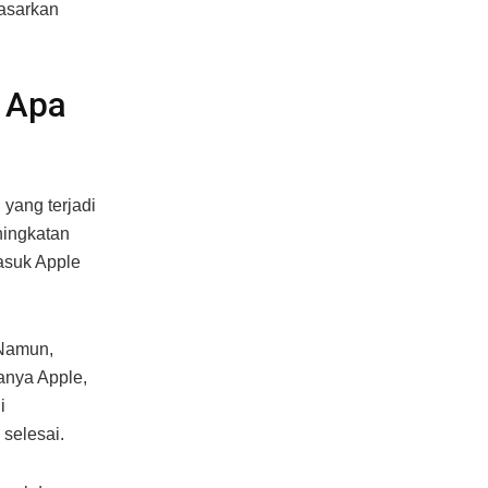
pasarkan
: Apa
yang terjadi
ningkatan
masuk Apple
 Namun,
anya Apple,
i
selesai.