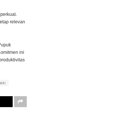
perkuat.
etap relevan
Pupuk
Komitmen ini
roduktivitas
asi