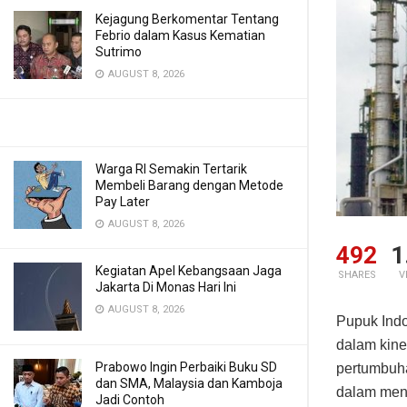
Kejagung Berkomentar Tentang
Febrio dalam Kasus Kematian
Sutrimo
AUGUST 8, 2026
Warga RI Semakin Tertarik
Membeli Barang dengan Metode
Pay Later
AUGUST 8, 2026
492
1
Kegiatan Apel Kebangsaan Jaga
SHARES
V
Jakarta Di Monas Hari Ini
AUGUST 8, 2026
Pupuk Ind
dalam kine
Prabowo Ingin Perbaiki Buku SD
pertumbuha
dan SMA, Malaysia dan Kamboja
dalam men
Jadi Contoh