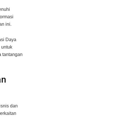
enuhi
formasi
n ini.
asi Daya
 untuk
a tantangan
an
isnis dan
erkaitan