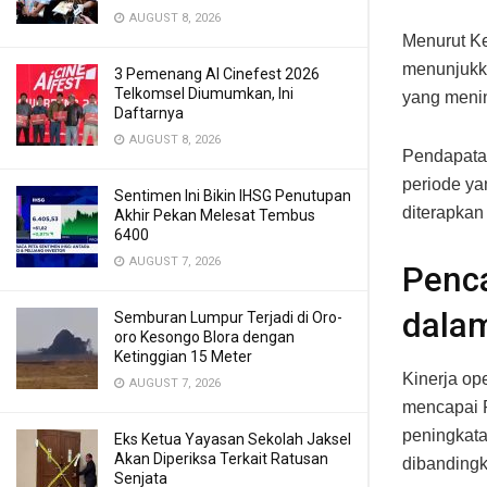
AUGUST 8, 2026
Menurut K
menunjukka
3 Pemenang AI Cinefest 2026
Telkomsel Diumumkan, Ini
yang menin
Daftarnya
AUGUST 8, 2026
Pendapatan
periode ya
Sentimen Ini Bikin IHSG Penutupan
diterapkan
Akhir Pekan Melesat Tembus
6400
AUGUST 7, 2026
Penc
dala
Semburan Lumpur Terjadi di Oro-
oro Kesongo Blora dengan
Ketinggian 15 Meter
Kinerja o
AUGUST 7, 2026
mencapai R
peningkata
Eks Ketua Yayasan Sekolah Jaksel
Akan Diperiksa Terkait Ratusan
dibanding
Senjata