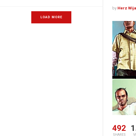
by
Herz Wij
LOAD MORE
492
1
SHARES
V