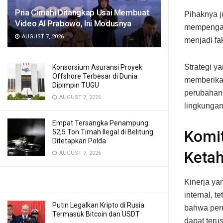
Pria Cimahi Ditangkap Usai Membuat
Pihaknya 
Video AI Prabowo, Ini Modusnya
mempengaru
AUGUST 7, 2026
menjadi fa
Strategi y
Konsorsium Asuransi Proyek
Offshore Terbesar di Dunia
memberikan
Dipimpin TUGU
perubahan 
AUGUST 7, 2026
lingkungan 
Empat Tersangka Penampung
Komit
52,5 Ton Timah Ilegal di Belitung
Ditetapkan Polda
Keta
AUGUST 7, 2026
Kinerja ya
internal, 
Putin Legalkan Kripto di Rusia
bahwa per
Termasuk Bitcoin dan USDT
dapat teru