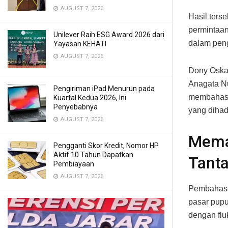
AUGUST 7, 2026
Hasil ter
permintaan
Unilever Raih ESG Award 2026 dari
dalam peng
Yayasan KEHATI
AUGUST 7, 2026
Dony Oskar
Anagata Nu
Pengiriman iPad Menurun pada
membahas p
Kuartal Kedua 2026, Ini
Penyebabnya
yang dihad
AUGUST 7, 2026
Mema
Pengganti Skor Kredit, Nomor HP
Aktif 10 Tahun Dapatkan
Tant
Pembiayaan
AUGUST 7, 2026
Pembahasan
pasar pupu
dengan flu