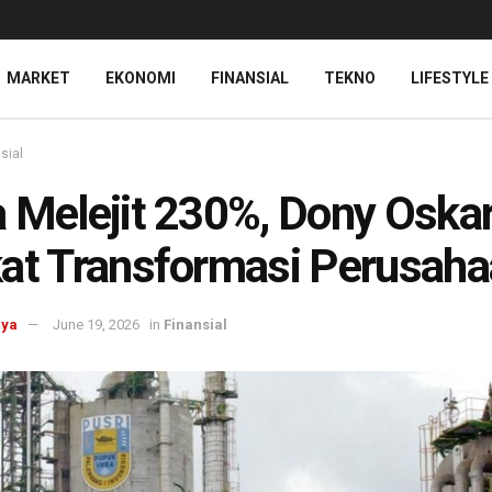
MARKET
EKONOMI
FINANSIAL
TEKNO
LIFESTYLE
sial
 Melejit 230%, Dony Oskar
at Transformasi Perusah
aya
June 19, 2026
in
Finansial