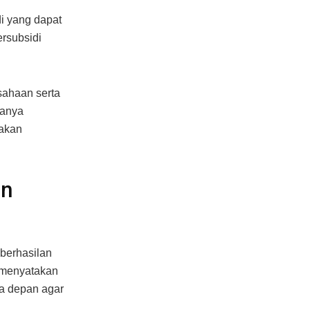
i yang dapat
ersubsidi
sahaan serta
danya
takan
an
eberhasilan
y menyatakan
a depan agar