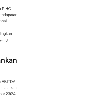
h PIHC
pendapatan
onal.
dingkan
 yang
ankan
an EBITDA
encatatkan
esar 230%