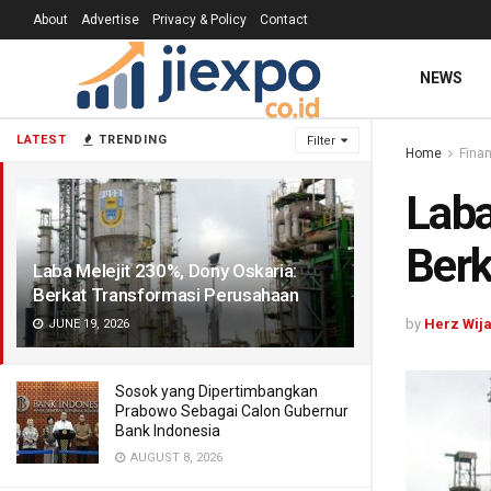
About
Advertise
Privacy & Policy
Contact
NEWS
LATEST
TRENDING
Filter
Home
Finan
Laba
Berk
Laba Melejit 230%, Dony Oskaria:
Berkat Transformasi Perusahaan
by
Herz Wij
JUNE 19, 2026
Sosok yang Dipertimbangkan
Prabowo Sebagai Calon Gubernur
Bank Indonesia
AUGUST 8, 2026