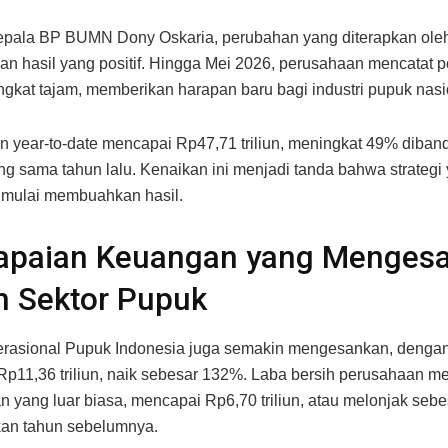
epala BP BUMN Dony Oskaria, perubahan yang diterapkan ole
n hasil yang positif. Hingga Mei 2026, perusahaan mencatat 
gkat tajam, memberikan harapan baru bagi industri pupuk nasi
 year-to-date mencapai Rp47,71 triliun, meningkat 49% diban
ng sama tahun lalu. Kenaikan ini menjadi tanda bahwa strategi
 mulai membuahkan hasil.
apaian Keuangan yang Menges
m Sektor Pupuk
perasional Pupuk Indonesia juga semakin mengesankan, deng
p11,36 triliun, naik sebesar 132%. Laba bersih perusahaan m
n yang luar biasa, mencapai Rp6,70 triliun, atau melonjak seb
kan tahun sebelumnya.