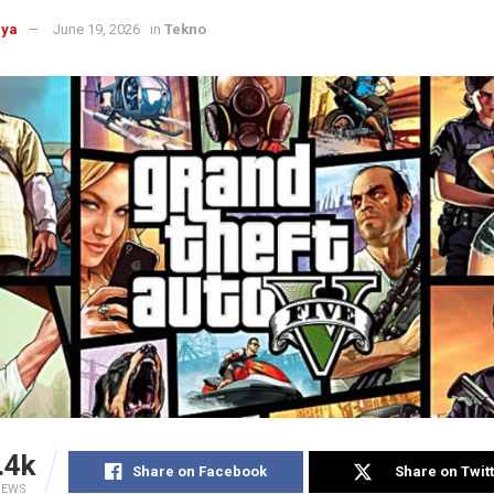
aya
June 19, 2026
in
Tekno
.4k
Share on Facebook
Share on Twit
IEWS