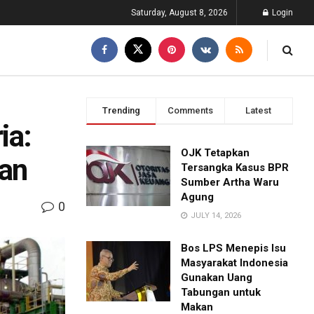
Saturday, August 8, 2026
Login
Trending
Comments
Latest
ia:
OJK Tetapkan
aan
Tersangka Kasus BPR
Sumber Artha Waru
Agung
0
JULY 14, 2026
Bos LPS Menepis Isu
Masyarakat Indonesia
Gunakan Uang
Tabungan untuk
Makan