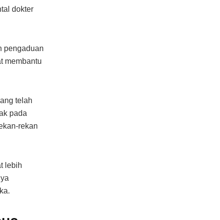
tal dokter
an pengaduan
pat membantu
ang telah
pak pada
rekan-rekan
 lebih
nya
ka.