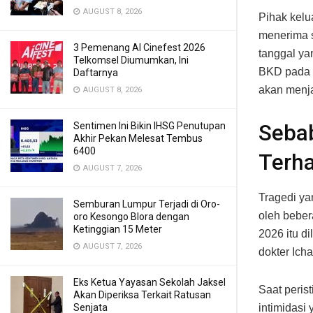
AUGUST 8, 2026
Pihak kelu
menerima 
3 Pemenang AI Cinefest 2026
tanggal ya
Telkomsel Diumumkan, Ini
BKD pada p
Daftarnya
akan menja
AUGUST 8, 2026
Sentimen Ini Bikin IHSG Penutupan
Sebab
Akhir Pekan Melesat Tembus
6400
Terha
AUGUST 7, 2026
Tragedi ya
Semburan Lumpur Terjadi di Oro-
oleh beber
oro Kesongo Blora dengan
Ketinggian 15 Meter
2026 itu d
AUGUST 7, 2026
dokter Ich
Eks Ketua Yayasan Sekolah Jaksel
Saat peris
Akan Diperiksa Terkait Ratusan
Senjata
intimidasi