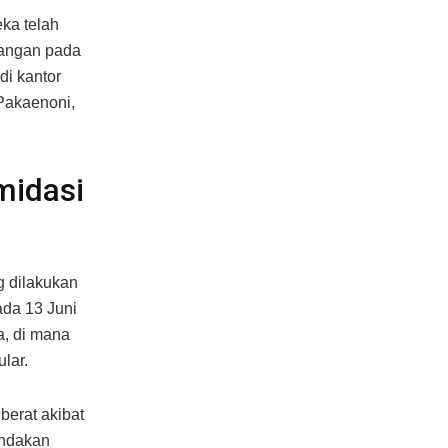
ka telah
rangan pada
di kantor
Pakaenoni,
midasi
g dilakukan
ada 13 Juni
a, di mana
lar.
berat akibat
indakan