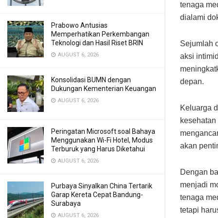
tenaga med
dialami do
Prabowo Antusias
Memperhatikan Perkembangan
Teknologi dan Hasil Riset BRIN
Sejumlah 
AUGUST 6, 2026
aksi intim
meningkatk
Konsolidasi BUMN dengan
depan.
Dukungan Kementerian Keuangan
AUGUST 6, 2026
Keluarga d
kesehatan 
Peringatan Microsoft soal Bahaya
mengancam 
Menggunakan Wi-Fi Hotel, Modus
akan penti
Terburuk yang Harus Diketahui
AUGUST 6, 2026
Dengan ban
menjadi mo
Purbaya Sinyalkan China Tertarik
Garap Kereta Cepat Bandung-
tenaga med
Surabaya
tetapi har
AUGUST 6, 2026