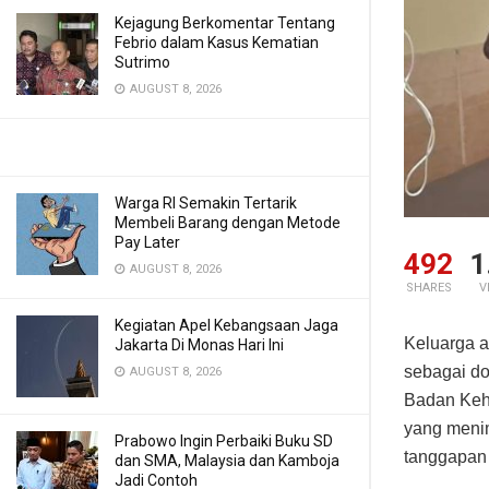
Kejagung Berkomentar Tentang
Febrio dalam Kasus Kematian
Sutrimo
AUGUST 8, 2026
Warga RI Semakin Tertarik
Membeli Barang dengan Metode
Pay Later
492
1
AUGUST 8, 2026
SHARES
V
Kegiatan Apel Kebangsaan Jaga
Keluarga a
Jakarta Di Monas Hari Ini
sebagai do
AUGUST 8, 2026
Badan Keho
yang menim
Prabowo Ingin Perbaiki Buku SD
tanggapan 
dan SMA, Malaysia dan Kamboja
Jadi Contoh