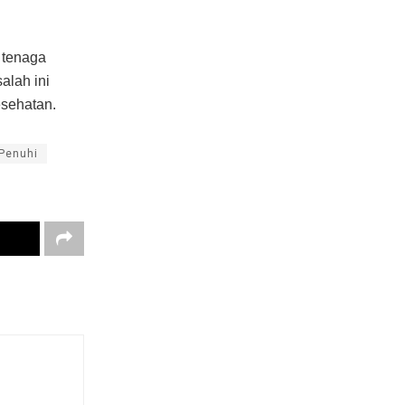
 tenaga
alah ini
esehatan.
Penuhi