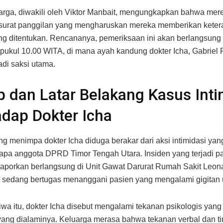
arga, diwakili oleh Viktor Manbait, mengungkapkan bahwa mere
surat panggilan yang mengharuskan mereka memberikan kete
ng ditentukan. Rencananya, pemeriksaan ini akan berlangsung 
ukul 10.00 WITA, di mana ayah kandung dokter Icha, Gabriel 
di saksi utama.
 dan Latar Belakang Kasus Inti
dap Dokter Icha
ng menimpa dokter Icha diduga berakar dari aksi intimidasi yan
apa anggota DPRD Timor Tengah Utara. Insiden yang terjadi p
ilaporkan berlangsung di Unit Gawat Darurat Rumah Sakit Leon
a sedang bertugas menanggani pasien yang mengalami gigitan u
tiwa itu, dokter Icha disebut mengalami tekanan psikologis yang 
 yang dialaminya. Keluarga merasa bahwa tekanan verbal dan t