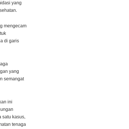
idasi yang
sehatan.
ang mengecam
tuk
 di garis
naga
ngan yang
an semangat
an ini
dungan
a satu kasus,
matan tenaga