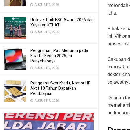
AUGUST 7, 2026
merendahka
Icha.
Unilever Raih ESG Award 2026 dari
Yayasan KEHATI
Pihak kel
AUGUST 7, 2026
ini. Vikto
proses inv
Pengiriman iPad Menurun pada
Kuartal Kedua 2026, Ini
Cakupan da
Penyebabnya
merusak kr
AUGUST 7, 2026
dokter Ich
sejawatnya
Pengganti Skor Kredit, Nomor HP
Aktif 10 Tahun Dapatkan
Pembiayaan
Dengan lan
AUGUST 7, 2026
memahami 
perlindung