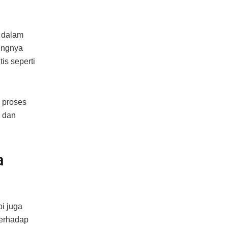
i dalam
ingnya
is seperti
 proses
 dan
a
pi juga
erhadap