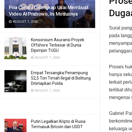
Pros
Pria Cimahi Ditangkap Usai Membuat
Dugaa
Video AI Prabowo, Ini Modusnya
AUGUST 7, 2026
Surat pang
pada tangg
Konsorsium Asuransi Proyek
menyampai
Offshore Terbesar di Dunia
Dipimpin TUGU
pelanggara
AUGUST 7, 2026
Proses huk
Empat Tersangka Penampung
hanya seka
52,5 Ton Timah Ilegal di Belitung
terkait pe
Ditetapkan Polda
terlibat d
AUGUST 7, 2026
mengenai si
Gabriel Pa
berkomitme
Putin Legalkan Kripto di Rusia
Termasuk Bitcoin dan USDT
keluarga u