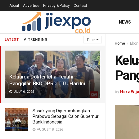
About
Advertise
Privacy & Policy
Contact
NEWS
LATEST
TRENDING
Filter
Home
Ekon
Kelu
Pang
Keluarga Dokter Icha Penuhi
Panggilan BKD DPRD TTU Hari Ini
by
Herz Wij
JULY 6, 2026
Sosok yang Dipertimbangkan
Prabowo Sebagai Calon Gubernur
Bank Indonesia
AUGUST 8, 2026