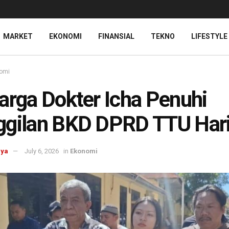
MARKET
EKONOMI
FINANSIAL
TEKNO
LIFESTYLE
omi
arga Dokter Icha Penuhi
gilan BKD DPRD TTU Hari 
aya
July 6, 2026
in
Ekonomi