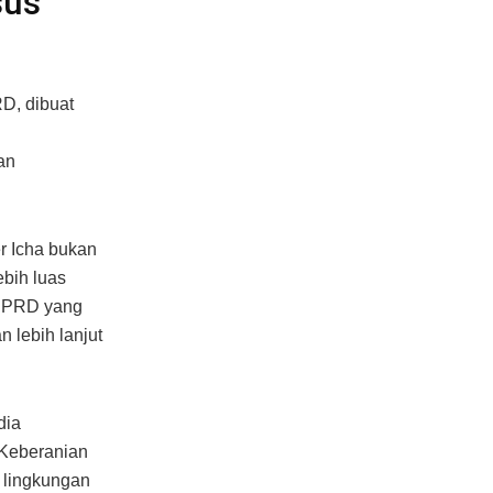
sus
D, dibuat
an
r Icha bukan
bih luas
 DPRD yang
 lebih lanjut
dia
 Keberanian
 lingkungan