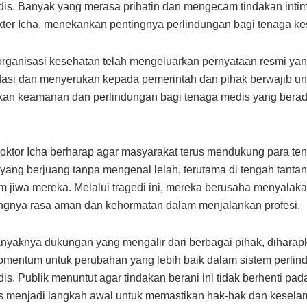
is. Banyak yang merasa prihatin dan mengecam tindakan intim
kter Icha, menekankan pentingnya perlindungan bagi tenaga ke
organisasi kesehatan telah mengeluarkan pernyataan resmi y
idasi dan menyerukan kepada pemerintah dan pihak berwajib un
an keamanan dan perlindungan bagi tenaga medis yang berada
oktor Icha berharap agar masyarakat terus mendukung para te
yang berjuang tanpa mengenal lelah, terutama di tengah tanta
jiwa mereka. Melalui tragedi ini, mereka berusaha menyalak
ngnya rasa aman dan kehormatan dalam menjalankan profesi.
yaknya dukungan yang mengalir dari berbagai pihak, diharapk
mentum untuk perubahan yang lebih baik dalam sistem perlin
is. Publik menuntut agar tindakan berani ini tidak berhenti pad
us menjadi langkah awal untuk memastikan hak-hak dan kesela