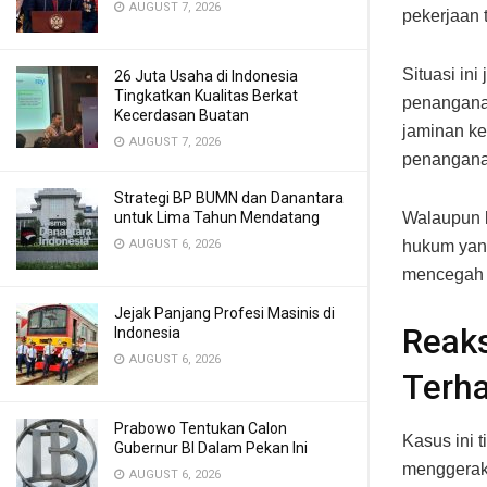
AUGUST 7, 2026
pekerjaan 
Situasi in
26 Juta Usaha di Indonesia
Tingkatkan Kualitas Berkat
penangana
Kecerdasan Buatan
jaminan kes
AUGUST 7, 2026
penanganan
Strategi BP BUMN dan Danantara
Walaupun 
untuk Lima Tahun Mendatang
hukum yan
AUGUST 6, 2026
mencegah 
Jejak Panjang Profesi Masinis di
Reaks
Indonesia
AUGUST 6, 2026
Terh
Prabowo Tentukan Calon
Kasus ini 
Gubernur BI Dalam Pekan Ini
menggerak
AUGUST 6, 2026