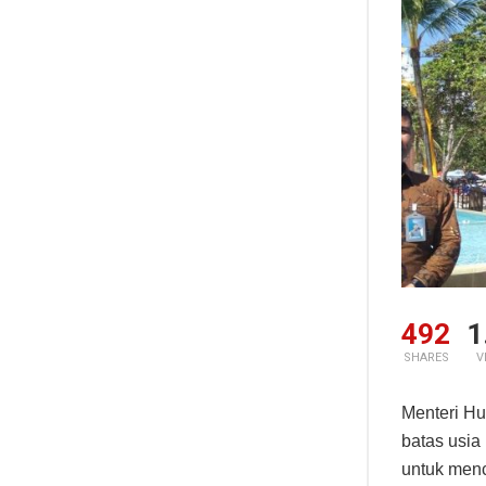
492
1
SHARES
V
Menteri H
batas usia
untuk menc