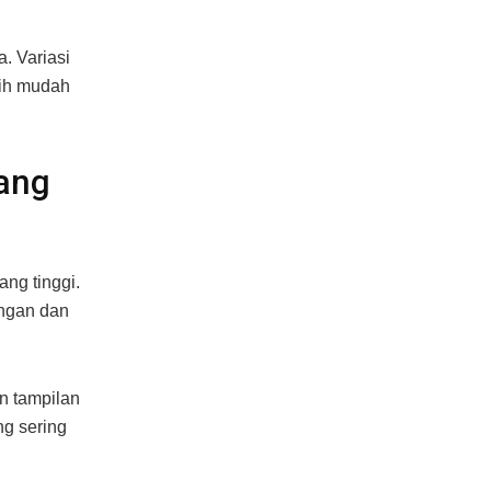
. Variasi
bih mudah
yang
ang tinggi.
ingan dan
n tampilan
ng sering