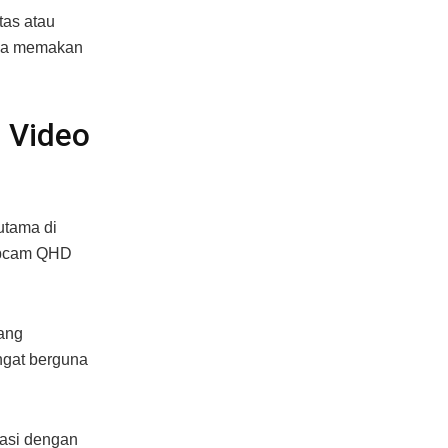
as atau
npa memakan
 Video
utama di
webcam QHD
ang
ngat berguna
kasi dengan