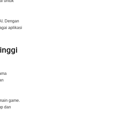
al untuk
AI. Dengan
gai aplikasi
inggi
tama
an
rmain game.
up dan