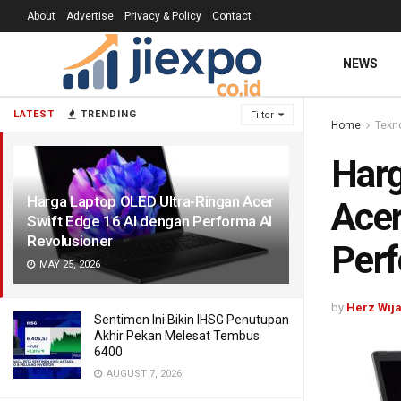
About
Advertise
Privacy & Policy
Contact
NEWS
LATEST
TRENDING
Filter
Home
Tekn
Harg
Harga Laptop OLED Ultra-Ringan Acer
Acer
Swift Edge 16 AI dengan Performa AI
Revolusioner
Perf
MAY 25, 2026
by
Herz Wij
Sentimen Ini Bikin IHSG Penutupan
Akhir Pekan Melesat Tembus
6400
AUGUST 7, 2026