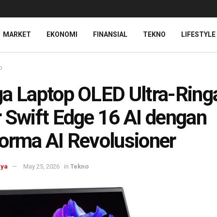
MARKET
EKONOMI
FINANSIAL
TEKNO
LIFESTYLE
o
a Laptop OLED Ultra-Ring
 Swift Edge 16 AI dengan
orma AI Revolusioner
aya
May 25, 2026
in
Tekno