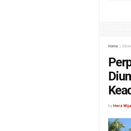
Home
Ekon
Perp
Diu
Kead
by
Herz Wij