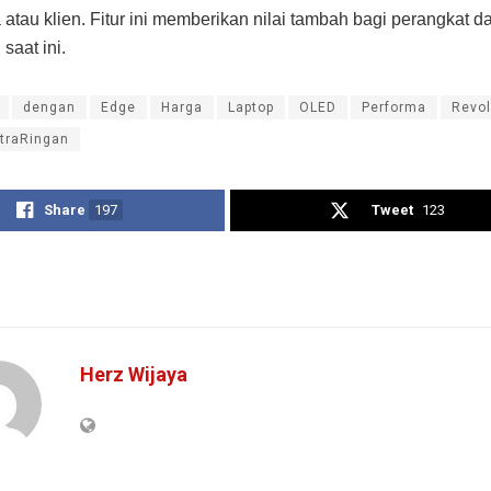
a atau klien. Fitur ini memberikan nilai tambah bagi perangkat 
 saat ini.
dengan
Edge
Harga
Laptop
OLED
Performa
Revol
ltraRingan
Share
197
Tweet
123
Herz Wijaya