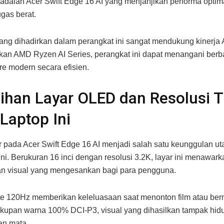
adalah Acer Swift Edge 16 AI yang menjanjikan performa optim
ugas berat.
ang dihadirkan dalam perangkat ini sangat mendukung kinerja 
n AMD Ryzen AI Series, perangkat ini dapat menangani berba
re modern secara efisien.
ihan Layar OLED dan Resolusi T
Laptop Ini
r pada Acer Swift Edge 16 AI menjadi salah satu keunggulan u
ini. Berukuran 16 inci dengan resolusi 3.2K, layar ini menawark
n visual yang mengesankan bagi para pengguna.
te 120Hz memberikan keleluasaan saat menonton film atau be
upan warna 100% DCI-P3, visual yang dihasilkan tampak hid
n mata.