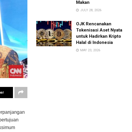
Makan
JULY 28, 2026
OJK Rencanakan
Tokenisasi Aset Nyata
untuk Hadirkan Kripto
Halal di Indonesia
MAY 23, 2026
ter
erpanjangan
bertujuan
aksimum