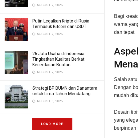
AUGUST 7, 2026
Bagi kreat
Putin Legalkan Kripto di Rusia
warna yang
Termasuk Bitcoin dan USDT
dan tepat.
AUGUST 7, 2026
Aspek
26 Juta Usaha di Indonesia
Tingkatkan Kualitas Berkat
Mena
Kecerdasan Buatan
AUGUST 7, 2026
Salah satu
Dengan bob
Strategi BP BUMN dan Danantara
untuk Lima Tahun Mendatang
mudah dib
AUGUST 6, 2026
Desain tip
yang elega
LOAD MORE
berpindah 