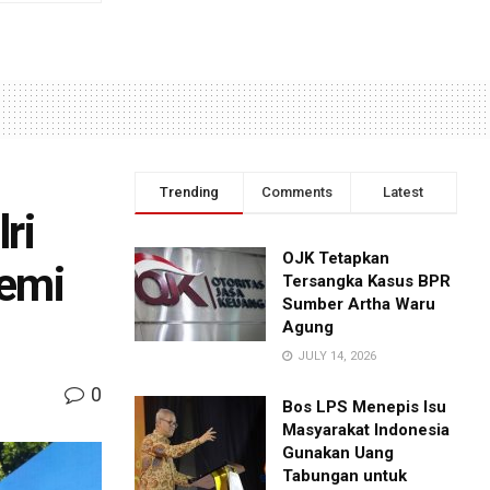
Trending
Comments
Latest
ri
OJK Tetapkan
emi
Tersangka Kasus BPR
Sumber Artha Waru
Agung
JULY 14, 2026
0
Bos LPS Menepis Isu
Masyarakat Indonesia
Gunakan Uang
Tabungan untuk