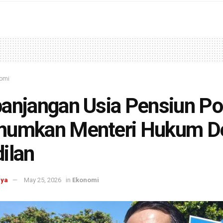
omi
anjangan Usia Pensiun Pol
mumkan Menteri Hukum D
ilan
aya
May 25, 2026
in
Ekonomi