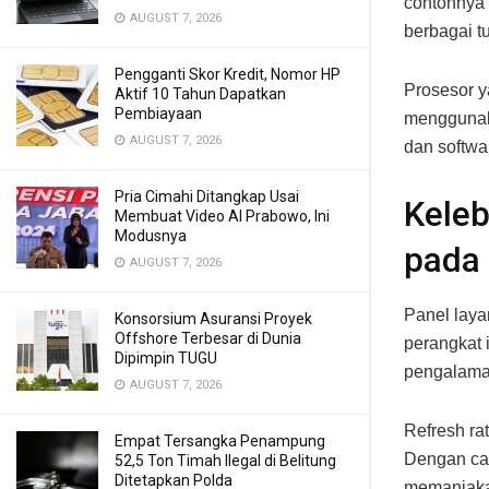
contohnya 
AUGUST 7, 2026
berbagai t
Pengganti Skor Kredit, Nomor HP
Prosesor y
Aktif 10 Tahun Dapatkan
Pembiayaan
menggunaka
AUGUST 7, 2026
dan softwa
Pria Cimahi Ditangkap Usai
Keleb
Membuat Video AI Prabowo, Ini
Modusnya
pada 
AUGUST 7, 2026
Panel laya
Konsorsium Asuransi Proyek
Offshore Terbesar di Dunia
perangkat 
Dipimpin TUGU
pengalama
AUGUST 7, 2026
Refresh ra
Empat Tersangka Penampung
Dengan cak
52,5 Ton Timah Ilegal di Belitung
Ditetapkan Polda
memanjaka