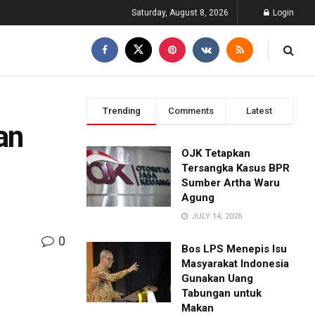
Saturday, August 8, 2026
Login
Trending
Comments
Latest
an
OJK Tetapkan
Tersangka Kasus BPR
Sumber Artha Waru
Agung
JULY 14, 2026
0
Bos LPS Menepis Isu
Masyarakat Indonesia
Gunakan Uang
Tabungan untuk
Makan