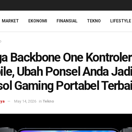
MARKET
EKONOMI
FINANSIAL
TEKNO
LIFESTYLE
o
a Backbone One Kontroler
le, Ubah Ponsel Anda Jad
ol Gaming Portabel Terba
aya
May 14, 2026
in
Tekno