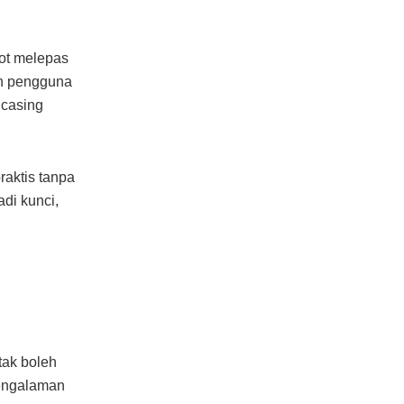
pot melepas
an pengguna
 casing
aktis tanpa
di kunci,
tak boleh
engalaman