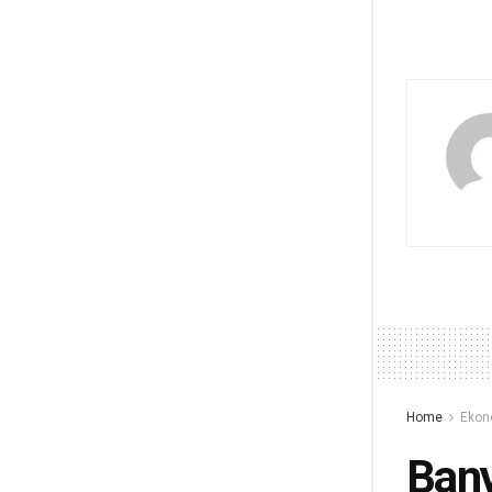
Home
Ekon
Bany