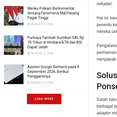
nirkabel.
Menko Polkam Berkomentar
tentang Fenomena Mal Pasang
Pagar Tinggi
Hal ini sa
AUGUST 5, 2026
penentu k
mereka un
Purbaya Tambah Suntikan SAL Rp
70 Triliun di Himbara BTN dan BSI
Pengalaman
Dapat Jatah
permainan.
AUGUST 5, 2026
menjawab 
Asisten Google Berhenti pada 4
September 2026, Berikut
Solus
Penggantinya
AUGUST 5, 2026
Pons
Salah satu
LOAD MORE
berbagai j
adaptor ma