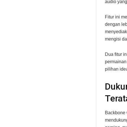
audio yang
Fitur ini 
dengan leb
menyediaka
mengisi da
Dua fitur 
permainan 
pilihan id
Duku
Terat
Backbone O
mendukung 