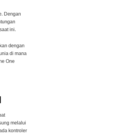
ne. Dengan
ntungan
aat ini.
gkan dengan
unia di mana
one One
l
pat
ung melalui
ada kontroler