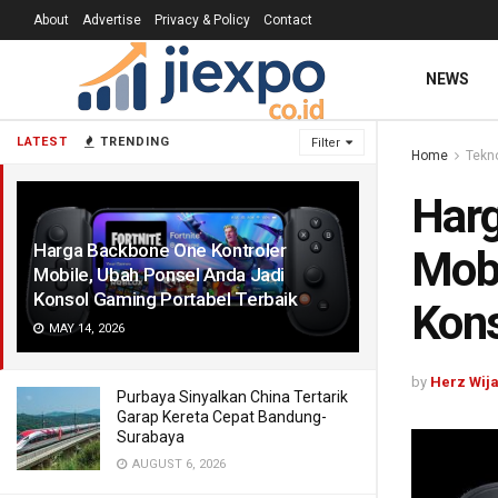
About
Advertise
Privacy & Policy
Contact
NEWS
LATEST
TRENDING
Filter
Home
Tekn
Harg
Harga Backbone One Kontroler
Mobi
Mobile, Ubah Ponsel Anda Jadi
Konsol Gaming Portabel Terbaik
Kons
MAY 14, 2026
by
Herz Wij
Purbaya Sinyalkan China Tertarik
Garap Kereta Cepat Bandung-
Surabaya
AUGUST 6, 2026