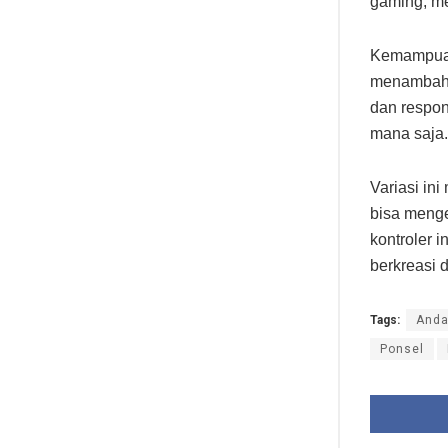
gaming, me
Kemampuan 
menambah 
dan respon
mana saja.
Variasi in
bisa menge
kontroler 
berkreasi 
Tags:
And
Ponsel