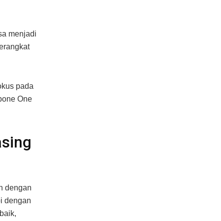
isa menjadi
erangkat
okus pada
kbone One
asing
an dengan
pi dengan
baik,