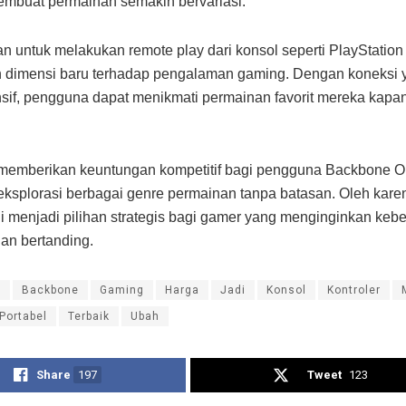
mbuat permainan semakin bervariasi.
untuk melakukan remote play dari konsol seperti PlayStatio
dimensi baru terhadap pengalaman gaming. Dengan koneksi y
sif, pengguna dapat menikmati permainan favorit mereka kapan
i memberikan keuntungan kompetitif bagi pengguna Backbone O
ksplorasi berbagai genre permainan tanpa batasan. Oleh karen
ini menjadi pilihan strategis bagi gamer yang menginginkan ke
dan bertanding.
a
Backbone
Gaming
Harga
Jadi
Konsol
Kontroler
Portabel
Terbaik
Ubah
Share
197
Tweet
123