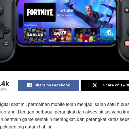
.4k
Share on Facebook
Share on Twit
IEWS
igital saat ini, permainan mobile telah menjadi salah satu hibu
k orang. Dengan berbagai perangkat dan aksesibilitas yang tin
 bermain game semakin meningkat, dan perangkat keras sepert
pek penting dalam hal ini.