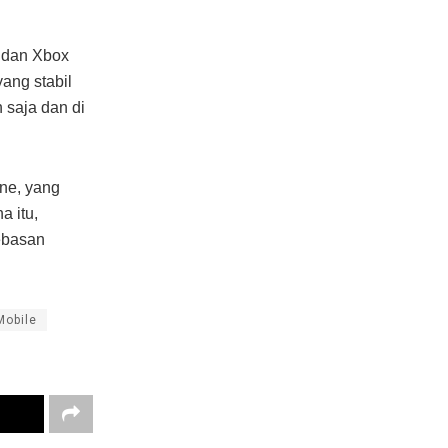
n dan Xbox
ang stabil
 saja dan di
ne, yang
a itu,
bebasan
Mobile