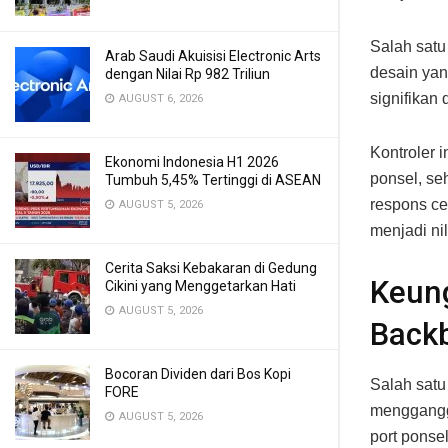
Salah satu
Arab Saudi Akuisisi Electronic Arts
desain yan
dengan Nilai Rp 982 Triliun
signifikan
AUGUST 6, 2026
Kontroler 
Ekonomi Indonesia H1 2026
ponsel, se
Tumbuh 5,45% Tertinggi di ASEAN
respons ce
AUGUST 5, 2026
menjadi ni
Cerita Saksi Kebakaran di Gedung
Keung
Cikini yang Menggetarkan Hati
AUGUST 5, 2026
Back
Bocoran Dividen dari Bos Kopi
Salah satu
FORE
menggangg
AUGUST 5, 2026
port ponse