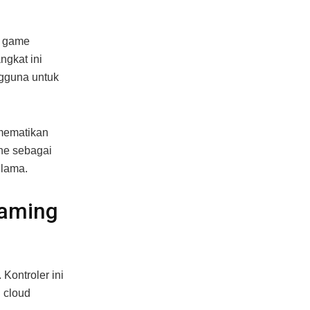
m game
ngkat ini
gguna untuk
 mematikan
ne sebagai
 lama.
Gaming
Kontroler ini
 cloud