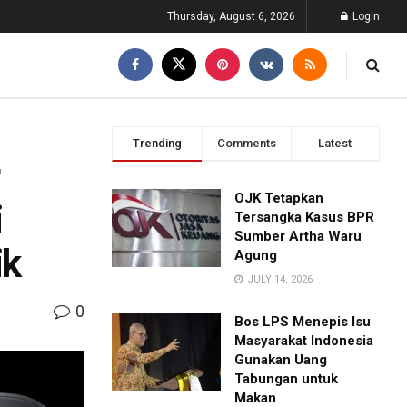
Thursday, August 6, 2026
Login
Trending
Comments
Latest
OJK Tetapkan
i
Tersangka Kasus BPR
Sumber Artha Waru
ik
Agung
JULY 14, 2026
0
Bos LPS Menepis Isu
Masyarakat Indonesia
Gunakan Uang
Tabungan untuk
Makan