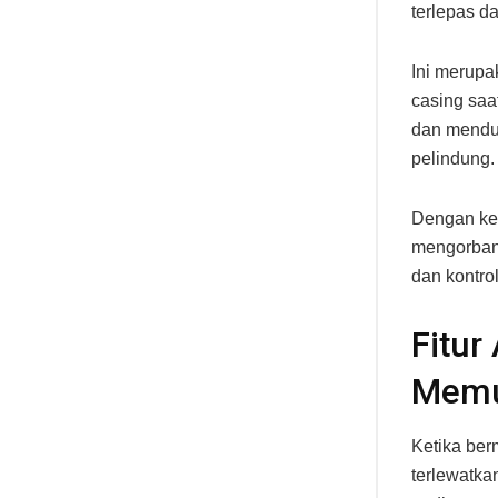
terlepas da
Ini merupa
casing saa
dan menduk
pelindung.
Dengan ke
mengorbank
dan kontro
Fitur
Memu
Ketika ber
terlewatk