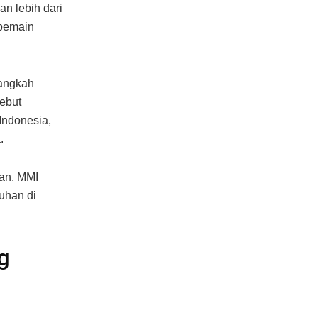
an lebih dari
 pemain
langkah
sebut
 Indonesia,
.
han. MMI
uhan di
g