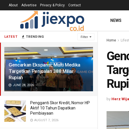
About
Advertise
Privacy & Policy
Contact
NEWS
LATEST
TRENDING
Filter
Home
Lifes
Genc
Gencarkan Ekspansi, Multi Medika
Targ
Targetkan Penjualan 388 Miliar
Rupiah
Rup
JUNE 28, 2026
by
Herz Wij
Pengganti Skor Kredit, Nomor HP
Aktif 10 Tahun Dapatkan
Pembiayaan
AUGUST 7, 2026