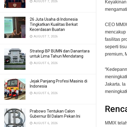
Keyakinan 
AUGUST 7, 2026
mengamati 
26 Juta Usaha di Indonesia
CEO MMIX,
Tingkatkan Kualitas Berkat
Kecerdasan Buatan
mencakup d
AUGUST 7, 2026
fasilitas 
seperti ti
Strategi BP BUMN dan Danantara
premium, M
untuk Lima Tahun Mendatang
AUGUST 6, 2026
“Kedepanny
meningkatk
Jejak Panjang Profesi Masinis di
Jakarta. I
Indonesia
meningkatk
AUGUST 6, 2026
Renca
Prabowo Tentukan Calon
Gubernur BI Dalam Pekan Ini
MMIX telah
AUGUST 6, 2026