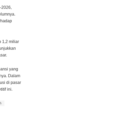
I-2026,
elumnya.
erhadap
 1,2 miliar
nunjukkan
sar.
pansi yang
nnya. Dalam
usi di pasar
if ini.
h