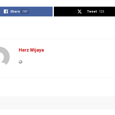
Share
197
Tweet
123
Herz Wijaya