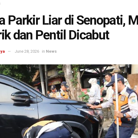
s
a Parkir Liar di Senopati, M
rik dan Pentil Dicabut
aya
June 28, 2026
in
News