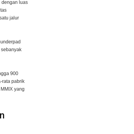
, dengan luas
tas
atu jalur
n underpad
a sebanyak
ingga 900
-rata pabrik
n MMIX yang
an