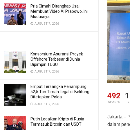
Pria Cimahi Ditangkap Usai
Membuat Video AI Prabowo, Ini
Modusnya
AUGUST 7, 2026
Konsorsium Asuransi Proyek
Offshore Terbesar di Dunia
Dipimpin TUGU
AUGUST 7, 2026
Empat Tersangka Penampung
52,5 Ton Timah Ilegal di Belitung
492
1
Ditetapkan Polda
SHARES
V
AUGUST 7, 2026
Jakarta – 
Putin Legalkan Kripto di Rusia
dalam penc
Termasuk Bitcoin dan USDT