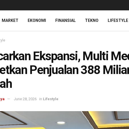
MARKET
EKONOMI
FINANSIAL
TEKNO
LIFESTYLE
tyle
arkan Ekspansi, Multi Me
etkan Penjualan 388 Milia
iah
aya
June 28, 2026
in
Lifestyle