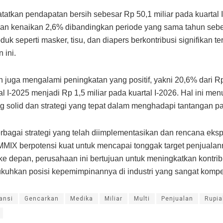
atkan pendapatan bersih sebesar Rp 50,1 miliar pada kuartal 
an kenaikan 2,6% dibandingkan periode yang sama tahun seb
uk seperti masker, tisu, dan diapers berkontribusi signifikan t
 ini.
h juga mengalami peningkatan yang positif, yakni 20,6% dari Rp
al I-2025 menjadi Rp 1,5 miliar pada kuartal I-2026. Hal ini me
ng solid dan strategi yang tepat dalam menghadapi tantangan pa
bagai strategi yang telah diimplementasikan dan rencana eks
MMIX berpotensi kuat untuk mencapai tonggak target penjuala
ke depan, perusahaan ini bertujuan untuk meningkatkan kontrib
uhkan posisi kepemimpinannya di industri yang sangat kompetit
ansi
Gencarkan
Medika
Miliar
Multi
Penjualan
Rupia