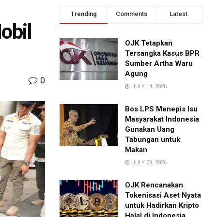
Trending
Comments
Latest
obil
OJK Tetapkan
Tersangka Kasus BPR
Sumber Artha Waru
Agung
0
JULY 14, 2026
Bos LPS Menepis Isu
Masyarakat Indonesia
Gunakan Uang
Tabungan untuk
Makan
JULY 28, 2026
OJK Rencanakan
Tokenisasi Aset Nyata
untuk Hadirkan Kripto
Halal di Indonesia