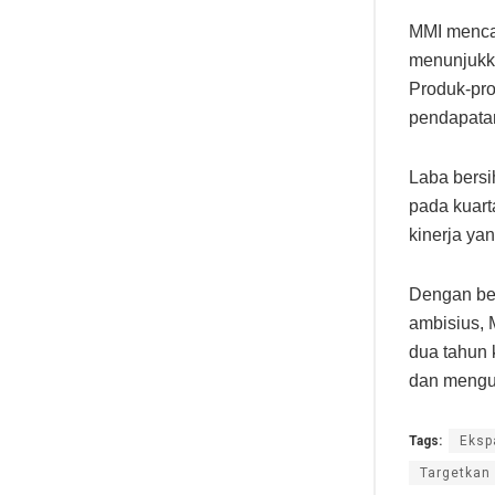
MMI mencat
menunjukk
Produk-prod
pendapatan
Laba bersi
pada kuart
kinerja ya
Dengan ber
ambisius, 
dua tahun 
dan menguk
Tags:
Eksp
Targetkan