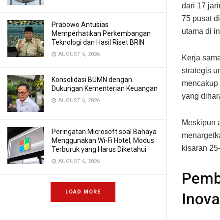
dari 17 jar
75 pusat d
Prabowo Antusias
utama di ind
Memperhatikan Perkembangan
Teknologi dan Hasil Riset BRIN
AUGUST 6, 2026
Kerja sama
strategis 
Konsolidasi BUMN dengan
mencakup p
Dukungan Kementerian Keuangan
yang diha
AUGUST 6, 2026
Meskipun a
Peringatan Microsoft soal Bahaya
menargetka
Menggunakan Wi-Fi Hotel, Modus
kisaran 25
Terburuk yang Harus Diketahui
AUGUST 6, 2026
Pemba
LOAD MORE
Inova