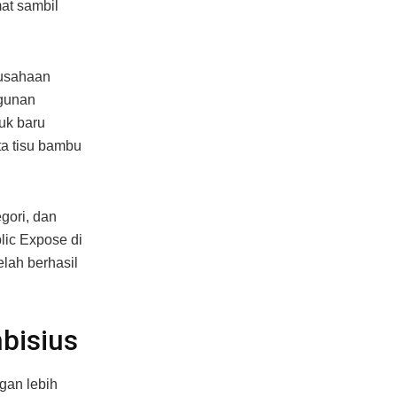
at sambil
rusahaan
ngunan
uk baru
ta tisu bambu
gori, dan
lic Expose di
elah berhasil
bisius
gan lebih