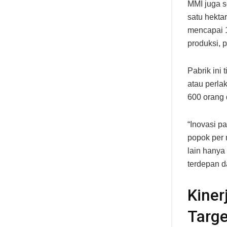
MMI juga s
satu hekta
mencapai 1
produksi, 
Pabrik ini
atau perla
600 orang 
“Inovasi p
popok per 
lain hany
terdepan d
Kiner
Targe