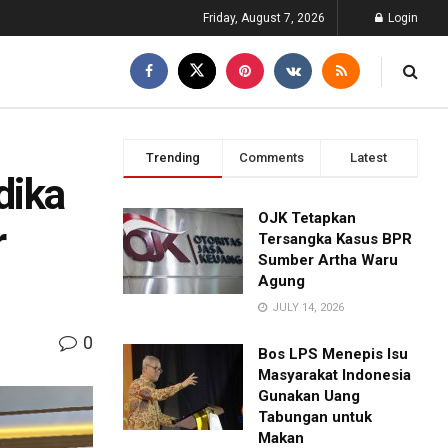
Friday, August 7, 2026
Login
Trending
Comments
Latest
dika
OJK Tetapkan
r
Tersangka Kasus BPR
Sumber Artha Waru
Agung
JULY 14, 2026
0
Bos LPS Menepis Isu
Masyarakat Indonesia
Gunakan Uang
Tabungan untuk
Makan