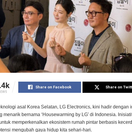
.4k
Share on Facebook
Share on Twit
IEWS
knologi asal Korea Selatan, LG Electronics, kini hadir dengan i
ng menarik bernama ‘Housewarming by LG’ di Indonesia. Inisiatif
untuk memperkenalkan ekosistem rumah pintar berbasis kecer
tensi mengubah gaya hidup kita sehari-hari.