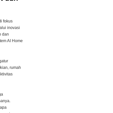
i fokus
lui inovasi
n dan
stem AI Home
gatur
kian, rumah
tivitas
ga
nanya.
tapa