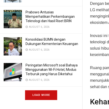
Dengan be
LG meliha
Prabowo Antusias
mengingink
Memperhatikan Perkembangan
Teknologi dan Hasil Riset BRIN
ekosistem 
AUGUST 6, 2026
Inovasi ini
Konsolidasi BUMN dengan
teknologi 
Dukungan Kementerian Keuangan
solusi hi
AUGUST 6, 2026
keseimban
Peringatan Microsoft soal Bahaya
Ruang pame
Menggunakan Wi-Fi Hotel, Modus
Terburuk yang Harus Diketahui
menggunaka
AUGUST 6, 2026
menunjukka
sehat dan 
LOAD MORE
Keha