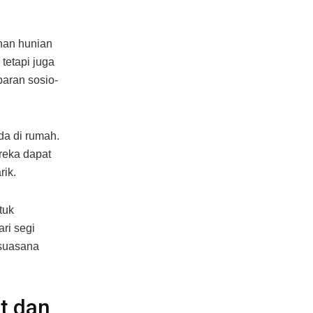
nan hunian
tetapi juga
baran sosio-
da di rumah.
reka dapat
ik.
tuk
ri segi
 suasana
t dan