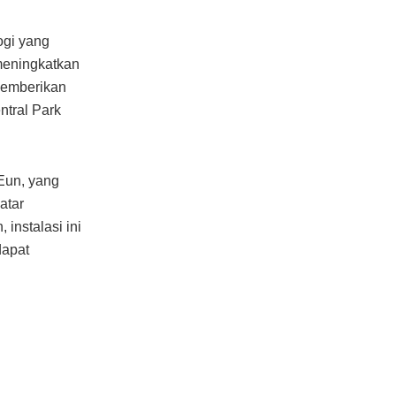
ogi yang
meningkatkan
memberikan
ntral Park
 Eun, yang
atar
nstalasi ini
dapat