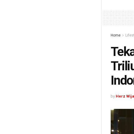
Home
Lifes
Teka
Tril
Indo
by
Herz Wij