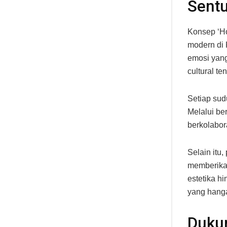
Sent
Konsep ‘Ho
modern di 
emosi yang
cultural t
Setiap sud
Melalui be
berkolabor
Selain itu
memberikan
estetika h
yang hang
Duku