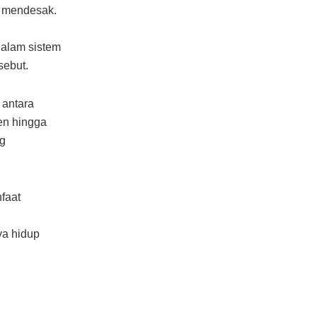
n mendesak.
dalam sistem
sebut.
 antara
ien hingga
ng
faat
ya hidup