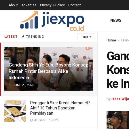
About
Advertise
Privacy & Policy
Contact
NEWS
LATEST
TRENDING
Filter
Home
Tekn
Gand
Gandeng Shin Ye Eun, Boyong Konsep
Kons
Rumah Pintar Berbasis AI ke
Indonesia
ke I
JUNE 23, 2026
by
Herz Wij
Pengganti Skor Kredit, Nomor HP
Aktif 10 Tahun Dapatkan
Pembiayaan
AUGUST 7, 2026