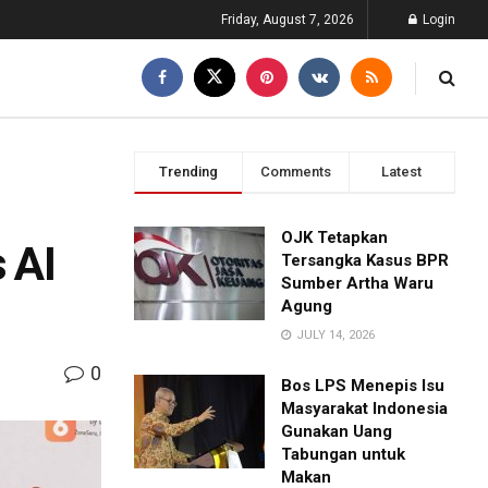
Friday, August 7, 2026
Login
Trending
Comments
Latest
OJK Tetapkan
 AI
Tersangka Kasus BPR
Sumber Artha Waru
Agung
JULY 14, 2026
0
Bos LPS Menepis Isu
Masyarakat Indonesia
Gunakan Uang
Tabungan untuk
Makan