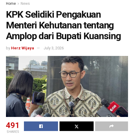
Home
News
KPK Selidiki Pengakuan
Menteri Kehutanan tentang
Amplop dari Bupati Kuansing
by
Herz Wijaya
July 3, 2026
491
SHARES