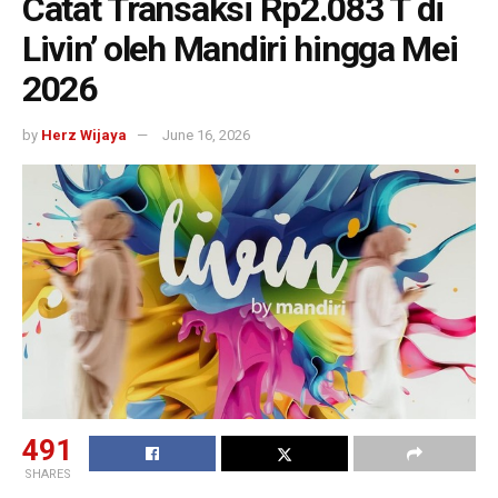
Catat Transaksi Rp2.083 T di
Livin’ oleh Mandiri hingga Mei
2026
by
Herz Wijaya
June 16, 2026
491
SHARES