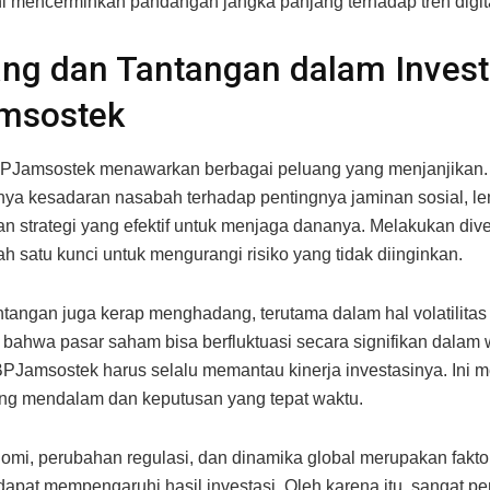
ini mencerminkan pandangan jangka panjang terhadap tren digita
ng dan Tantangan dalam Invest
msostek
 BPJamsostek menawarkan berbagai peluang yang menjanjikan
ya kesadaran nasabah terhadap pentingnya jaminan sosial, le
n strategi yang efektif untuk menjaga dananya. Melakukan diver
ah satu kunci untuk mengurangi risiko yang tidak diinginkan.
tangan juga kerap menghadang, terutama dalam hal volatilitas 
bahwa pasar saham bisa berfluktuasi secara signifikan dalam 
Jamsostek harus selalu memantau kinerja investasinya. Ini 
ang mendalam dan keputusan yang tepat waktu.
nomi, perubahan regulasi, dan dinamika global merupakan faktor
dapat mempengaruhi hasil investasi. Oleh karena itu, sangat pe