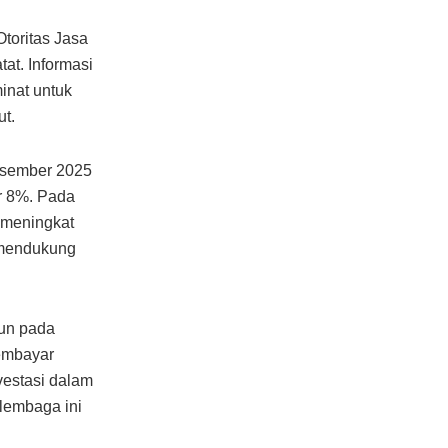
Otoritas Jasa
at. Informasi
minat untuk
t.
esember 2025
r 8%. Pada
 meningkat
 mendukung
iun pada
embayar
nvestasi dalam
 lembaga ini