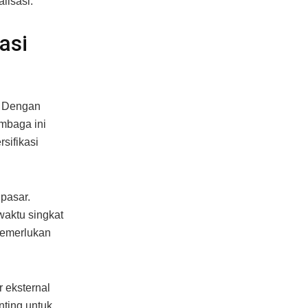
lisasi.
asi
. Dengan
mbaga ini
sifikasi
pasar.
waktu singkat
memerlukan
 eksternal
nting untuk