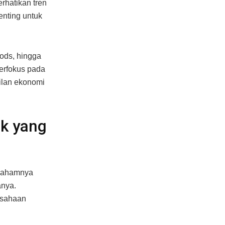
rhatikan tren
enting untuk
ods, hingga
berfokus pada
bilan ekonomi
k yang
 sahamnya
anya.
rusahaan