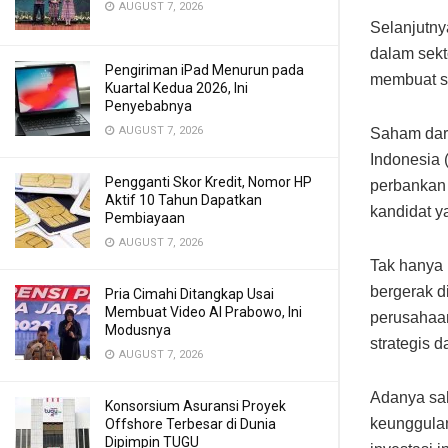
AUGUST 7, 2026
Selanjutny
dalam sekto
Pengiriman iPad Menurun pada
membuat sa
Kuartal Kedua 2026, Ini
Penyebabnya
AUGUST 7, 2026
Saham dari
Indonesia 
Pengganti Skor Kredit, Nomor HP
perbankan 
Aktif 10 Tahun Dapatkan
kandidat y
Pembiayaan
AUGUST 7, 2026
Tak hanya 
bergerak d
Pria Cimahi Ditangkap Usai
Membuat Video AI Prabowo, Ini
perusahaa
Modusnya
strategis d
AUGUST 7, 2026
Adanya sa
Konsorsium Asuransi Proyek
keunggulan
Offshore Terbesar di Dunia
Dipimpin TUGU