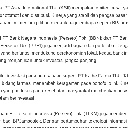
a, PT Astra International Tbk. (ASII) merupakan emiten besar yan
r otomotif dan distribusi. Kinerja yang stabil dan pangsa pasar
ham ini menjadi pilihan menarik bagi lembaga seperti BPJam
 PT Bank Negara Indonesia (Persero) Tbk. (BBNI) dan PT Ban
(Persero) Tbk. (BBRI) juga menjadi bagian dari portofolio. Deng
yang berfungsi mendukung perekonomian lokal, kedua bank in
ang menjanjikan untuk investasi jangka panjang.
itu, investasi pada perusahaan seperti PT Kalbe Farma Tbk. (
i bidang farmasi menambah keragaman pada portofolio ini. Kine
n yang berfokus pada kesehatan masyarakat memberikan posis
alam berinvestasi.
ham PT Telkom Indonesia (Persero) Tbk. (TLKM) juga member
 bagi BPJamsostek. Dengan pertumbuhan teknologi informasi 