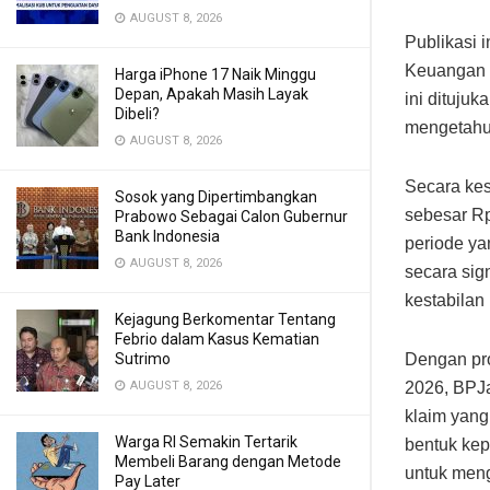
AUGUST 8, 2026
Publikasi 
Keuangan m
Harga iPhone 17 Naik Minggu
Depan, Apakah Masih Layak
ini dituju
Dibeli?
mengetahui
AUGUST 8, 2026
Secara ke
Sosok yang Dipertimbangkan
sebesar Rp
Prabowo Sebagai Calon Gubernur
Bank Indonesia
periode ya
AUGUST 8, 2026
secara sig
kestabilan
Kejagung Berkomentar Tentang
Febrio dalam Kasus Kematian
Dengan pro
Sutrimo
2026, BPJ
AUGUST 8, 2026
klaim yang 
Warga RI Semakin Tertarik
bentuk kep
Membeli Barang dengan Metode
untuk meng
Pay Later