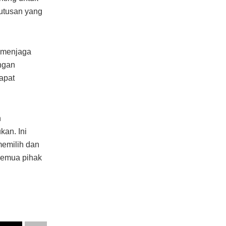
putusan yang
k menjaga
engan
apat
n
kan. Ini
memilih dan
semua pihak