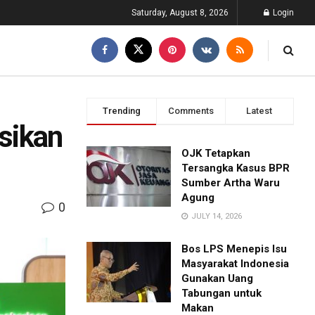
Saturday, August 8, 2026
Login
Trending
Comments
Latest
sikan
OJK Tetapkan
Tersangka Kasus BPR
Sumber Artha Waru
Agung
0
JULY 14, 2026
Bos LPS Menepis Isu
Masyarakat Indonesia
Gunakan Uang
Tabungan untuk
Makan