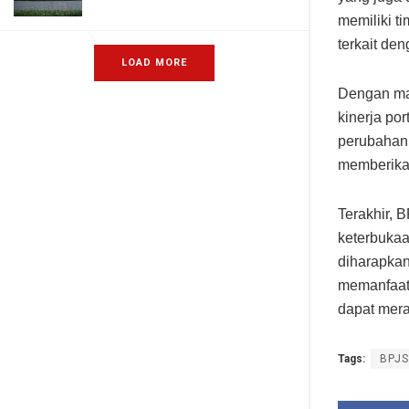
memiliki t
terkait den
LOAD MORE
Dengan man
kinerja po
perubahan
memberikan
Terakhir, 
keterbukaa
diharapkan
memanfaatk
dapat mera
Tags:
BPJS