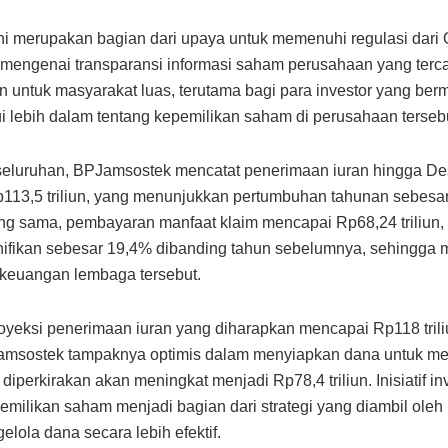
ini merupakan bagian dari upaya untuk memenuhi regulasi dari 
engenai transparansi informasi saham perusahaan yang tercat
kan untuk masyarakat luas, terutama bagi para investor yang ber
 lebih dalam tentang kepemilikan saham di perusahaan tersebu
seluruhan, BPJamsostek mencatat penerimaan iuran hingga D
113,5 triliun, yang menunjukkan pertumbuhan tahunan sebesa
ng sama, pembayaran manfaat klaim mencapai Rp68,24 triliun,
nifikan sebesar 19,4% dibanding tahun sebelumnya, sehingga
 keuangan lembaga tersebut.
yeksi penerimaan iuran yang diharapkan mencapai Rp118 tril
amsostek tampaknya optimis dalam menyiapkan dana untuk m
diperkirakan akan meningkat menjadi Rp78,4 triliun. Inisiatif i
emilikan saham menjadi bagian dari strategi yang diambil oleh
elola dana secara lebih efektif.