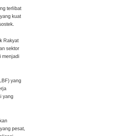
g terlibat
 yang kuat
sostek.
k Rakyat
an sektor
i menjadi
KLBF) yang
rja
i yang
ikan
yang pesat,