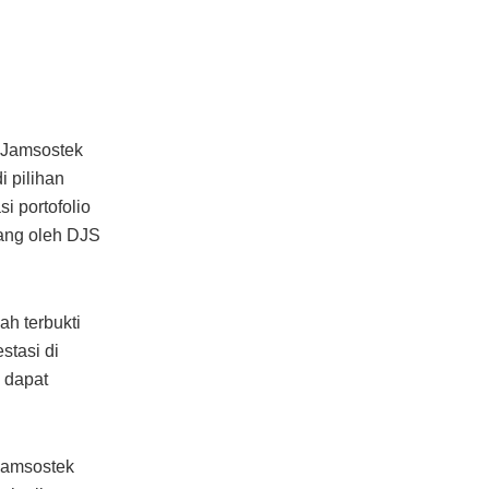
BPJamsostek
 pilihan
i portofolio
gang oleh DJS
h terbukti
stasi di
 dapat
Jamsostek