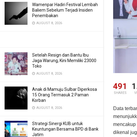
Wamenpar Hadiri Festival Lembah
Baliem Sebelum Terjadi Insiden
Penembakan
AUGUST 8, 2026
Setelah Resign dan Bantu Ibu
Jaga Warung, Kini Memiliki 23000
Toko
AUGUST 8, 2026
491
1
Anak di Mamuju Sulbar Diperkosa
SHARES
V
15 Orang Termasuk 2 Paman
Korban
Data terba
AUGUST 8, 2026
menunjukka
Strategi Sinergi KUB untuk
mencakup 
Keuntungan Bersama BPD di Bank
dikenal j
Jatim