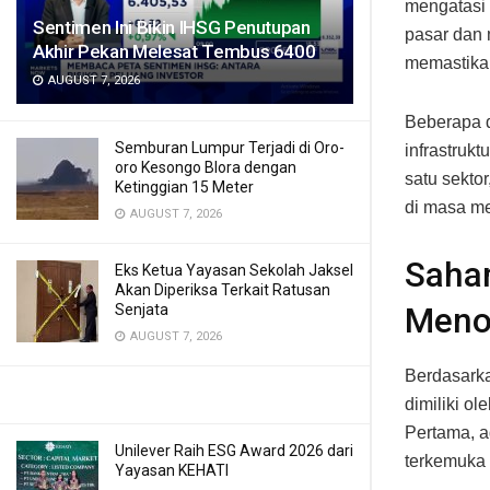
mengatasi 
Sentimen Ini Bikin IHSG Penutupan
pasar dan 
Akhir Pekan Melesat Tembus 6400
memastikan
AUGUST 7, 2026
Beberapa d
Semburan Lumpur Terjadi di Oro-
infrastruk
oro Kesongo Blora dengan
satu sekto
Ketinggian 15 Meter
di masa m
AUGUST 7, 2026
Saha
Eks Ketua Yayasan Sekolah Jaksel
Akan Diperiksa Terkait Ratusan
Senjata
Meno
AUGUST 7, 2026
Berdasarka
dimiliki o
Pertama, a
Unilever Raih ESG Award 2026 dari
terkemuka d
Yayasan KEHATI