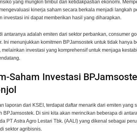
risiko yang mungkin timbul dari ketidakpastian ekonomi. Mempe
mengevaluasi kinerja saham secara berkala menjadi langkah p
 investasi ini dapat memberikan hasil yang diharapkan.
i antaranya adalah emiten dari sektor perbankan, consumer go
tur. Ini menunjukkan komitmen BPJamsostek untuk tidak hanya 
r, melainkan investasi yang komprehensif untuk menjaga kesta
endatang.
m-Saham Investasi BPJamsoste
njol
n laporan dari KSEI, terdapat daftar menarik dari emiten yang
leh BPJamsostek. Di sini kita akan merincikan beberapa di antar
da PT Astra Agro Lestari Tbk. (AALI) yang dikenal sebagai pe
i sektor agribisnis.