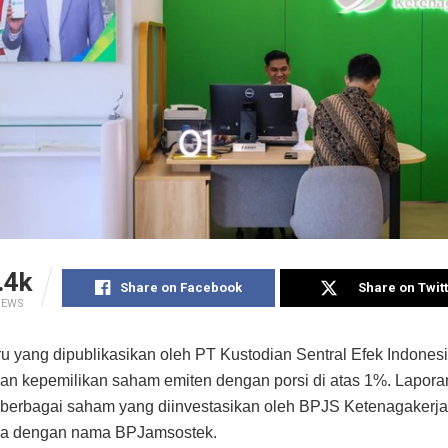
.4k
Share on Facebook
Share on Twit
IEWS
ru yang dipublikasikan oleh PT Kustodian Sentral Efek Indones
n kepemilikan saham emiten dengan porsi di atas 1%. Laporan
berbagai saham yang diinvestasikan oleh BPJS Ketenagakerja
uga dengan nama BPJamsostek.