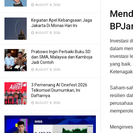
AUGUST 8, 2026
Menda
Kegiatan Apel Kebangsaan Jaga
BPJa
Jakarta Di Monas Hari Ini
AUGUST 8, 2026
Investasi 
dalam meng
Prabowo Ingin Perbaiki Buku SD
investasi l
dan SMA, Malaysia dan Kamboja
Jadi Contoh
yang baik.
AUGUST 8, 2026
Ketenagak
3 Pemenang AI Cinefest 2026
Saham-saha
Telkomsel Diumumkan, Ini
resilien d
Daftarnya
perusahaan
AUGUST 8, 2026
memperoleh
Menginves