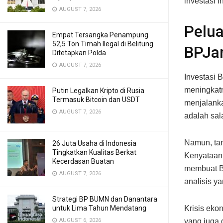
investasi 
AUGUST 7, 2026
Pelua
Empat Tersangka Penampung
52,5 Ton Timah Ilegal di Belitung
BPJa
Ditetapkan Polda
AUGUST 7, 2026
Investasi
meningkatn
Putin Legalkan Kripto di Rusia
Termasuk Bitcoin dan USDT
menjalanka
AUGUST 7, 2026
adalah sal
Namun, tan
26 Juta Usaha di Indonesia
Tingkatkan Kualitas Berkat
Kenyataan 
Kecerdasan Buatan
membuat BP
AUGUST 7, 2026
analisis y
Strategi BP BUMN dan Danantara
untuk Lima Tahun Mendatang
Krisis eko
AUGUST 6, 2026
yang juga 