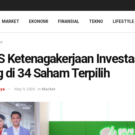
MARKET
EKONOMI
FINANSIAL
TEKNO
LIFESTYLE
et
 Ketenagakerjaan Investa
 di 34 Saham Terpilih
aya
May 9, 2026
in
Market