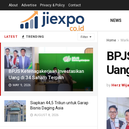
About
Advertise
Privacy & Policy
Contact
NEWS
LATEST
TRENDING
Filter
Home
Mark
BPJS
Uang
BPJS Ketenagakerjaan Investasikan
Uang di 34 Saham Terpilih
by
Herz Wij
MAY 9, 2026
Siapkan 44,5 Triliun untuk Garap
Bisnis Daging Asia
AUGUST 8, 2026